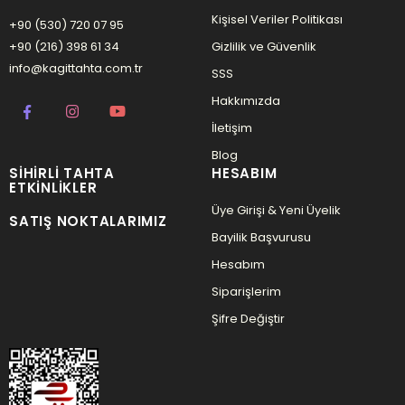
Kişisel Veriler Politikası
+90 (530) 720 07 95
+90 (216) 398 61 34
Gizlilik ve Güvenlik
info@kagittahta.com.tr
SSS
Hakkımızda
İletişim
Blog
SIHIRLI TAHTA
HESABIM
ETKINLIKLER
Üye Girişi & Yeni Üyelik
SATIŞ NOKTALARIMIZ
Bayilik Başvurusu
Hesabım
Siparişlerim
Şifre Değiştir