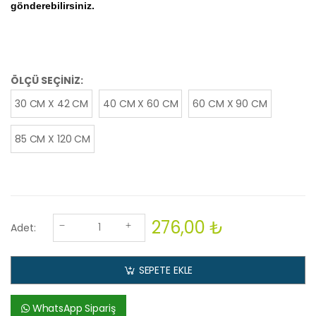
gönderebilirsiniz.
ÖLÇÜ SEÇİNİZ:
30 CM X 42 CM
40 CM X 60 CM
60 CM X 90 CM
85 CM X 120 CM
276,00 ₺
Adet:
SEPETE EKLE
WhatsApp Sipariş