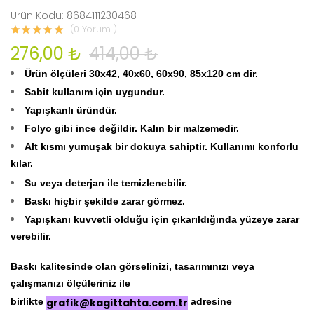
Ürün Kodu: 8684111230468
(0 Yorum )
276,00 ₺
414,00 ₺
Ürün ölçüleri 30x42, 40x60, 60x90, 85x120 cm dir.
Sabit kullanım için uygundur.
Yapışkanlı üründür.
Folyo gibi ince değildir. Kalın bir malzemedir.
Alt kısmı yumuşak bir dokuya sahiptir. Kullanımı konforlu
kılar.
Su veya deterjan ile temizlenebilir.
Baskı hiçbir şekilde zarar görmez.
Yapışkanı kuvvetli olduğu için çıkarıldığında yüzeye zarar
verebilir.
Baskı kalitesinde olan görselinizi, tasarımınızı veya
çalışmanızı ölçüleriniz ile
birlikte
grafik@kagittahta.com.tr
adresine