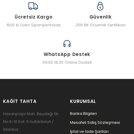
Ücretsiz Kargo
Güvenlik
1500 ₺ Üzeri Siparişlerinizde
256 Bit Güvenlik Sertifikası
WhatsApp Destek
09:00 18:30 Online Destek
KAĞIT TAHTA
KURUMSAL
Banka Bilgileri
Hasanpaşa Mah. Beydağı Sk.
No:6-10 Kat: 6 Sultanbeyli /
Mesafeli Satış Sözleşmesi
İstanbul
İptal ve İade Şartları