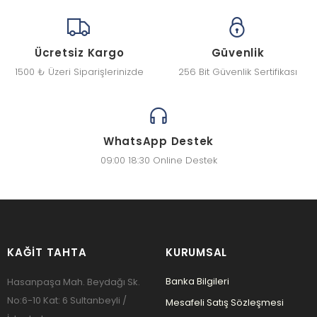
Ücretsiz Kargo
Güvenlik
1500 ₺ Üzeri Siparişlerinizde
256 Bit Güvenlik Sertifikası
WhatsApp Destek
09:00 18:30 Online Destek
KAĞIT TAHTA
KURUMSAL
Banka Bilgileri
Hasanpaşa Mah. Beydağı Sk.
No:6-10 Kat: 6 Sultanbeyli /
Mesafeli Satış Sözleşmesi