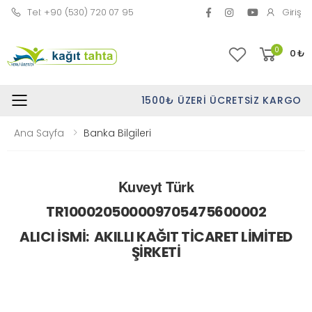
Tel: +90 (530) 720 07 95
Giriş
0
0
₺
1500₺ ÜZERI ÜCRETSIZ KARGO
Toggle mobile menu
Ana Sayfa
Banka Bilgileri
Kuveyt Türk
TR100020500009705475600002
ALICI İSMİ: AKILLI KAĞIT TİCARET LİMİTED
ŞİRKETİ