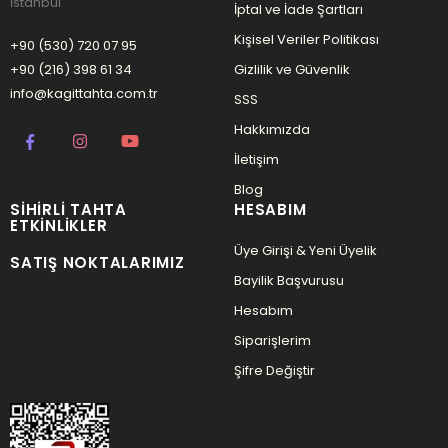
İstanbul
İptal ve İade Şartları
Kişisel Veriler Politikası
+90 (530) 720 07 95
+90 (216) 398 61 34
Gizlilik ve Güvenlik
info@kagittahta.com.tr
SSS
Hakkımızda
İletişim
Blog
SIHIRLI TAHTA
HESABIM
ETKINLIKLER
Üye Girişi & Yeni Üyelik
SATIŞ NOKTALARIMIZ
Bayilik Başvurusu
Hesabım
Siparişlerim
Şifre Değiştir