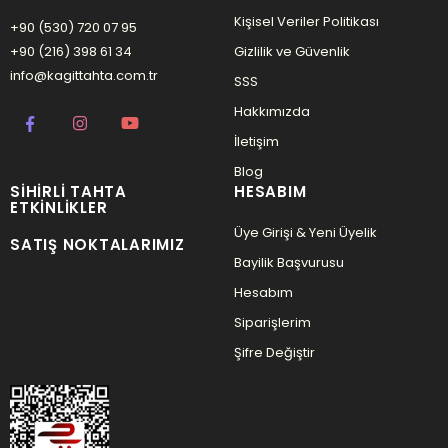
Kişisel Veriler Politikası
+90 (530) 720 07 95
+90 (216) 398 61 34
Gizlilik ve Güvenlik
info@kagittahta.com.tr
SSS
Hakkımızda
İletişim
Blog
SIHIRLI TAHTA
HESABIM
ETKINLIKLER
Üye Girişi & Yeni Üyelik
SATIŞ NOKTALARIMIZ
Bayilik Başvurusu
Hesabım
Siparişlerim
Şifre Değiştir