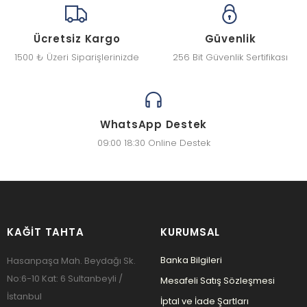
Ücretsiz Kargo
Güvenlik
1500 ₺ Üzeri Siparişlerinizde
256 Bit Güvenlik Sertifikası
WhatsApp Destek
09:00 18:30 Online Destek
KAĞIT TAHTA
KURUMSAL
Banka Bilgileri
Hasanpaşa Mah. Beydağı Sk.
No:6-10 Kat: 6 Sultanbeyli /
Mesafeli Satış Sözleşmesi
İstanbul
İptal ve İade Şartları