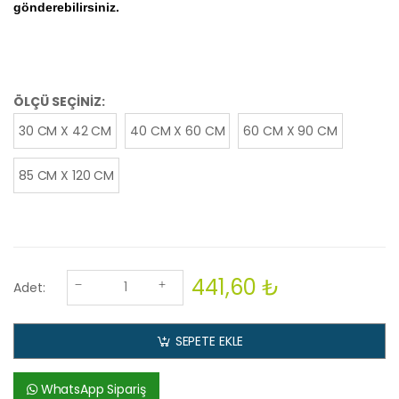
gönderebilirsiniz.
ÖLÇÜ SEÇİNİZ:
30 CM X 42 CM
40 CM X 60 CM
60 CM X 90 CM
85 CM X 120 CM
441,60 ₺
Adet:
SEPETE EKLE
WhatsApp Sipariş