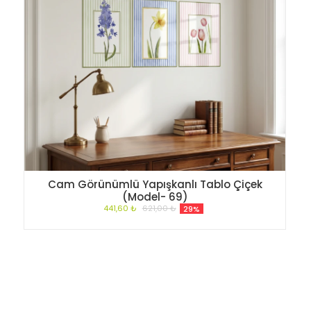
Cam Görünümlü Yapışkanlı Tablo Çiçek
(Model- 69)
441,60 ₺
621,00 ₺
29%