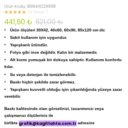
Ürün Kodu: 8684111229998
(0 Yorum )
441,60 ₺
621,00 ₺
Ürün ölçüleri 30X42, 40x60, 60x90, 85x120 cm dir.
Sabit kullanım için uygundur.
Yapışkanlı üründür.
Folyo gibi ince değildir. Kalın bir malzemedir.
Alt kısmı yumuşak bir dokuya sahiptir. Kullanımı konforlu
kılar.
Su veya deterjan ile temizlenebilir.
Baskı hiçbir şekilde zarar görmez.
Yapışkanı kuvvetli olduğu için çıkarıldığında yüzeye zarar
verebilir.
Baskı kalitesinde olan görselinizi, tasarımınızı veya
çalışmanızı ölçüleriniz ile
birlikte
grafik@kagittahta.com.tr
adresine