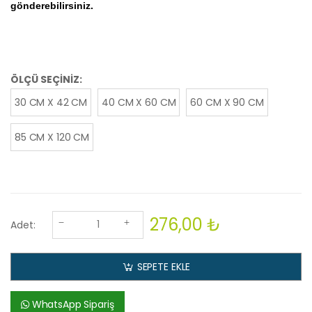
gönderebilirsiniz.
ÖLÇÜ SEÇİNİZ:
30 CM X 42 CM
40 CM X 60 CM
60 CM X 90 CM
85 CM X 120 CM
276,00 ₺
Adet:
SEPETE EKLE
WhatsApp Sipariş