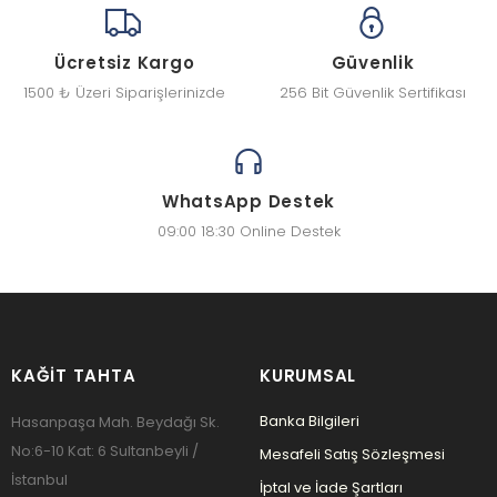
Ücretsiz Kargo
Güvenlik
1500 ₺ Üzeri Siparişlerinizde
256 Bit Güvenlik Sertifikası
WhatsApp Destek
09:00 18:30 Online Destek
KAĞIT TAHTA
KURUMSAL
Banka Bilgileri
Hasanpaşa Mah. Beydağı Sk.
No:6-10 Kat: 6 Sultanbeyli /
Mesafeli Satış Sözleşmesi
İstanbul
İptal ve İade Şartları