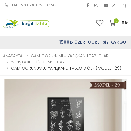
Tel: +90 (530) 720 07 95
Giriş
0
0
₺
1500₺ ÜZERI ÜCRETSIZ KARGO
Toggle mobile menu
ANASAYFA
CAM GÖRÜNÜMLÜ YAPIŞKANLI TABLOLAR
YAPIŞKANLI DİĞER TABLOLAR
CAM GÖRÜNÜMLÜ YAPIŞKANLI TABLO DİĞER (MODEL- 29)