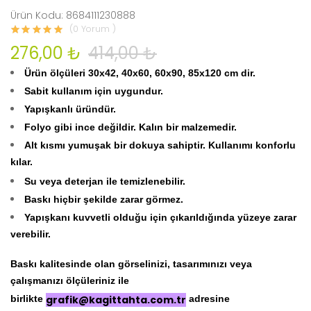
Ürün Kodu: 8684111230888
(0 Yorum )
276,00 ₺
414,00 ₺
Ürün ölçüleri 30x42, 40x60, 60x90, 85x120 cm dir.
Sabit kullanım için uygundur.
Yapışkanlı üründür.
Folyo gibi ince değildir. Kalın bir malzemedir.
Alt kısmı yumuşak bir dokuya sahiptir. Kullanımı konforlu
kılar.
Su veya deterjan ile temizlenebilir.
Baskı hiçbir şekilde zarar görmez.
Yapışkanı kuvvetli olduğu için çıkarıldığında yüzeye zarar
verebilir.
Baskı kalitesinde olan görselinizi, tasarımınızı veya
çalışmanızı ölçüleriniz ile
birlikte
grafik@kagittahta.com.tr
adresine