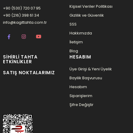
Kişisel Veriler Politikası
+90 (530) 720 07 95
+90 (216) 398 61 34
Gizlilik ve Güvenlik
info@kagittahta.com.tr
SSS
Hakkımızda
İletişim
Blog
SIHIRLI TAHTA
HESABIM
ETKINLIKLER
Üye Girişi & Yeni Üyelik
SATIŞ NOKTALARIMIZ
Bayilik Başvurusu
Hesabım
Siparişlerim
Şifre Değiştir