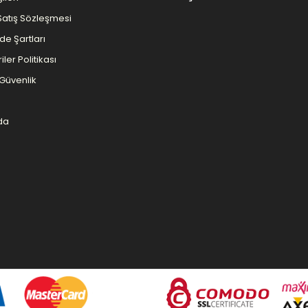
Satış Sözleşmesi
ade Şartları
iler Politikası
e Güvenlik
da