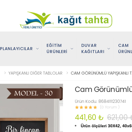
EĞİTİM
DUVAR
CAM
PLANLAYICILAR
ÜRÜNLERİ
KAĞITLARI
ÜRÜNL
R
YAPIŞKANLI DİĞER TABLOLAR
CAM GÖRÜNÜMLÜ YAPIŞKANLI T
Cam Görünümlü Y
Ürün Kodu: 8684111230741
(0 Yorum )
441,60 ₺
621,00 
Ürün ölçüleri 30X42, 40x6