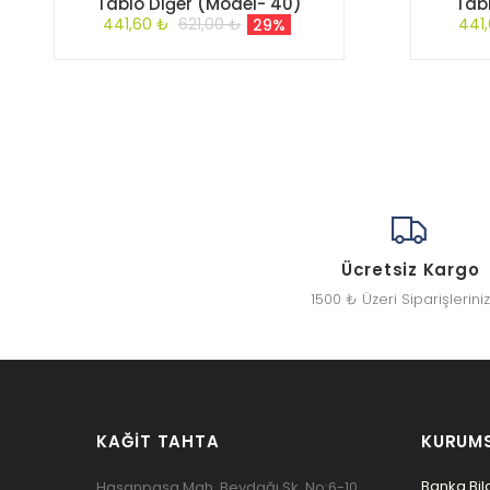
Tablo Diğer (Model- 40)
Tab
441,60 ₺
621,00 ₺
441
29%
Ücretsiz Kargo
1500 ₺ Üzeri Siparişlerini
KAĞIT TAHTA
KURUM
Banka Bilg
Hasanpaşa Mah. Beydağı Sk. No:6-10