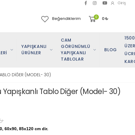
Giriş
0
Beğendiklerim
0
₺
150
CAM
ÜZER
YAPIŞKANLI
GÖRÜNÜMLÜ
BLOG
ERİ
ÜRÜNLER
YAPIŞKANLI
ÜCR
TABLOLAR
KAR
ABLO DİĞER (MODEL- 30)
apışkanlı Tablo Diğer (Model- 30)
₺
0, 60x90, 85x120 cm dir.