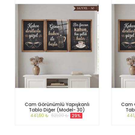
Cam Görünümlü Yapışkanlı
Cam G
Tablo Diğer (Model- 30)
Tab
441,60 ₺
621,00 ₺
441
29%