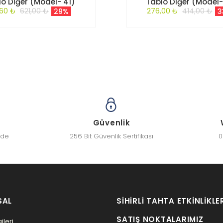
lo Diğer (Model- 41)
Tablo Diğer (Model-
,60 ₺
621,00 ₺
276,00 ₺
414,00 ₺
29%
3
Güvenlik
zde
256 Bit Güvenlik Sertifikası
0
SAL
SIHIRLI TAHTA ETKINLIKLE
SATIŞ NOKTALARIMIZ
ileri