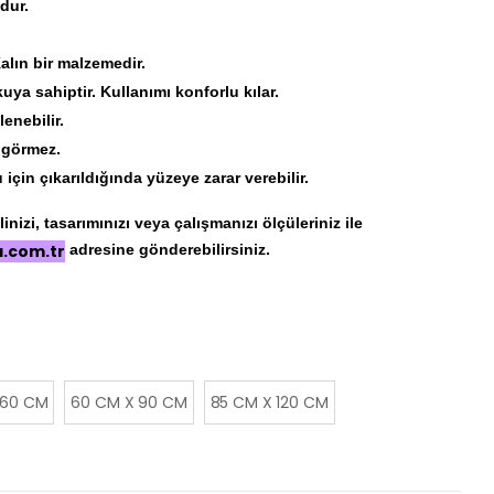
dur.
Kalın bir malzemedir.
ya sahiptir. Kullanımı konforlu kılar.
enebilir.
r görmez.
için çıkarıldığında yüzeye zarar verebilir.
nizi, tasarımınızı veya çalışmanızı ölçüleriniz ile
a.com.tr
adresine gönderebilirsiniz.
 60 CM
60 CM X 90 CM
85 CM X 120 CM