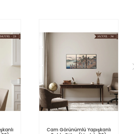
şkanlı
Cam Görünümlü Yapışkanlı