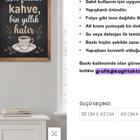
Sabit kullanım için uygun
Yapışkanlı üründür.
Folyo gibi ince değildir. 
Alt kısmı yumuşak bir doku
Su veya deterjan ile temizl
Baskı hiçbir şekilde zara
Yapışkanı kuvvetli olduğu 
Baskı kalitesinde olan görseli
birlikte
grafik@kagittaht
ÖLÇÜ SEÇİNİZ:
30 CM X 42 CM
40 CM X