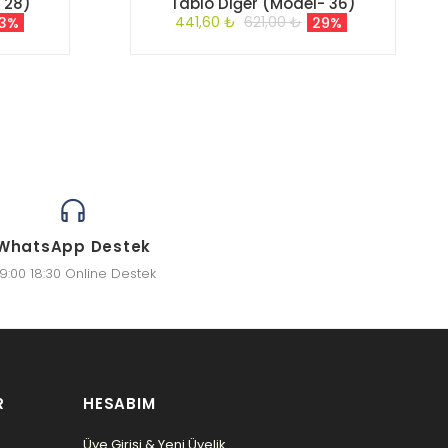
 28)
Tablo Diğer (Model- 36)
441,60 ₺
621,00 ₺
3%
29%
WhatsApp Destek
9:00 18:30 Online Destek
R
HESABIM
Üye Girişi & Yeni Üyelik