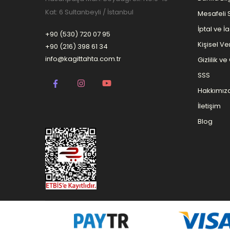
Kat: 6 Sultanbeyli / İstanbul
Mesafeli 
İptal ve İ
+90 (530) 720 07 95
Kişisel Ver
+90 (216) 398 61 34
info@kagittahta.com.tr
Gizlilik v
SSS
Hakkımız
İletişim
Blog