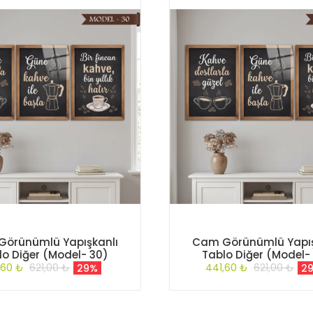
örünümlü Yapışkanlı
Cam Görünümlü Yapış
lo Diğer (Model- 30)
Tablo Diğer (Model-
,60 ₺
621,00 ₺
441,60 ₺
621,00 ₺
29%
2