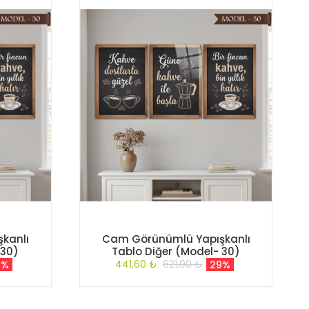
kanlı
Cam Görünümlü Yapışkanlı
 30)
Tablo Diğer (Model- 30)
441,60 ₺
621,00 ₺
9%
29%