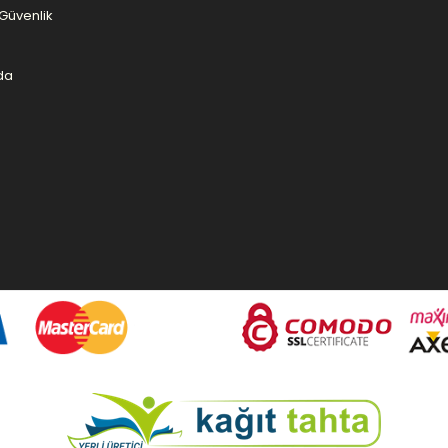
e Güvenlik
da