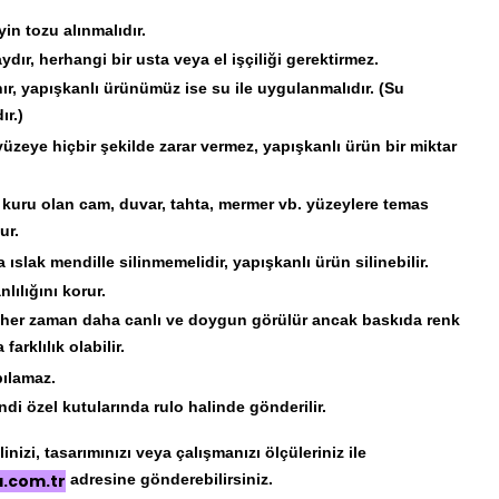
n tozu alınmalıdır.
ır, herhangi bir usta veya el işçiliği gerektirmez.
ır, yapışkanlı ürünümüz ise su ile uygulanmalıdır. (Su
ır.)
üzeye hiçbir şekilde zarar vermez, yapışkanlı ürün bir miktar
 kuru olan cam, duvar, tahta, mermer vb. yüzeylere temas
ur.
 ıslak mendille silinmemelidir, yapışkanlı ürün silinebilir.
lılığını korur.
er her zaman daha canlı ve doygun görülür ancak baskıda renk
arklılık olabilir.
pılamaz.
di özel kutularında rulo halinde gönderilir.
nizi, tasarımınızı veya çalışmanızı ölçüleriniz ile
a.com.tr
adresine gönderebilirsiniz.