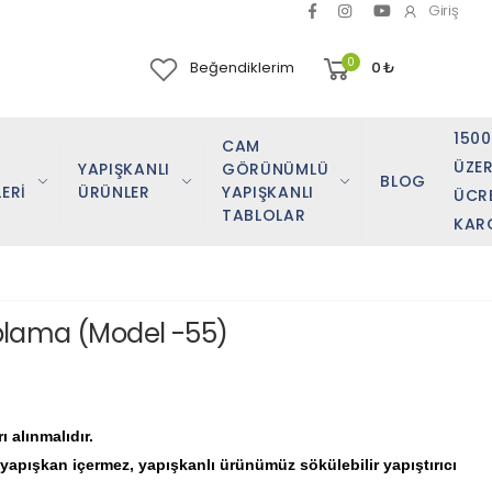
Giriş
0
Beğendiklerim
0
₺
150
CAM
ÜZER
YAPIŞKANLI
GÖRÜNÜMLÜ
BLOG
ERİ
ÜRÜNLER
YAPIŞKANLI
ÜCR
TABLOLAR
KAR
plama (Model -55)
 alınmalıdır.
e yapışkan içermez, yapışkanlı ürünümüz sökülebilir yapıştırıcı