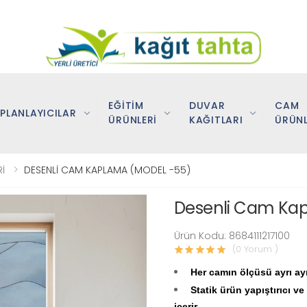
EĞİTİM
DUVAR
CAM
PLANLAYICILAR
ÜRÜNLERİ
KAĞITLARI
ÜRÜNL
İ
DESENLİ CAM KAPLAMA (MODEL -55)
Desenli Cam Ka
Ürün Kodu: 8684111217100
(0 Yorum )
Her camın ölçüsü ayrı ayrı
Statik ürün yapıştırıcı v