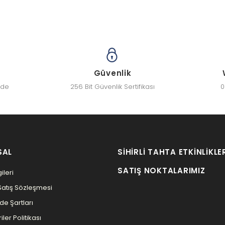
Güvenlik
zde
256 Bit Güvenlik Sertifikası
0
SAL
SIHIRLI TAHTA ETKINLIKLE
SATIŞ NOKTALARIMIZ
ileri
Satış Sözleşmesi
ade Şartları
iler Politikası