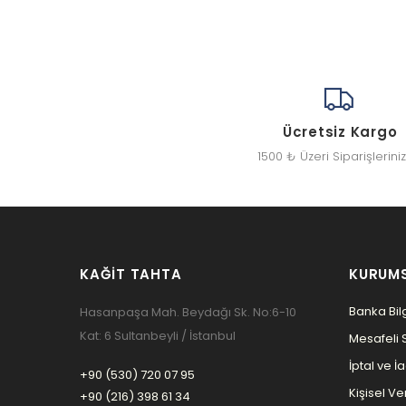
Ücretsiz Kargo
1500 ₺ Üzeri Siparişlerini
KAĞIT TAHTA
KURUM
Banka Bilg
Hasanpaşa Mah. Beydağı Sk. No:6-10
Kat: 6 Sultanbeyli / İstanbul
Mesafeli 
İptal ve İ
+90 (530) 720 07 95
Kişisel Ver
+90 (216) 398 61 34