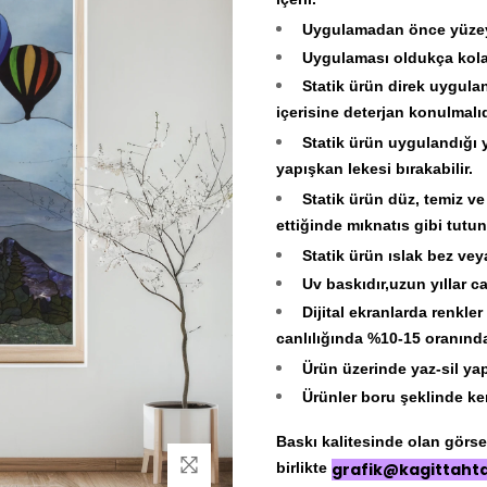
içerir.
Uygulamadan önce yüzeyi
Uygulaması oldukça kolayd
Statik ürün direk uygulan
içerisine deterjan konulmalıd
Statik ürün uygulandığı y
yapışkan lekesi bırakabilir.
Statik ürün düz, temiz ve
ettiğinde mıknatıs gibi tutun
Statik ürün ıslak bez veya
Uv baskıdır,uzun yıllar can
Dijital ekranlarda renkl
canlılığında %10-15 oranında f
Ürün üzerinde yaz-sil ya
Ürünler boru şeklinde ken
Baskı kalitesinde olan görseli
birlikte
grafik@kagittaht