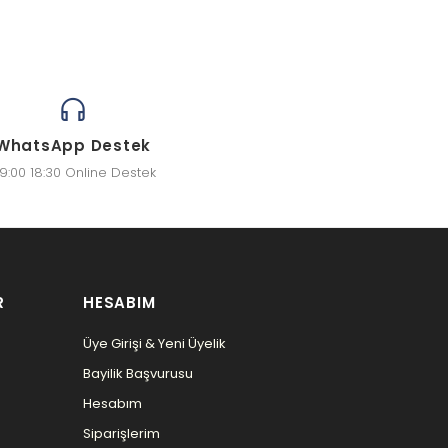
WhatsApp Destek
9:00 18:30 Online Destek
R
HESABIM
Üye Girişi & Yeni Üyelik
Bayilik Başvurusu
Hesabım
Siparişlerim