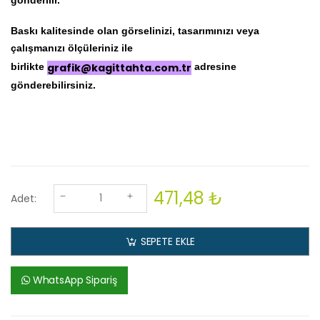
gönderilir.
Baskı kalitesinde olan görselinizi, tasarımınızı veya
çalışmanızı ölçüleriniz ile
birlikte
grafik@kagittahta.com.tr
adresine
gönderebilirsiniz.
471,48 ₺
Adet:
SEPETE EKLE
WhatsApp Sipariş