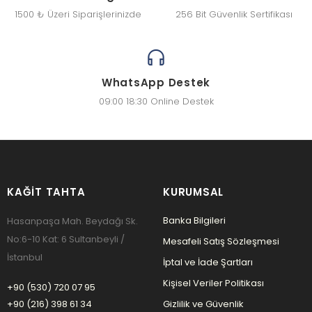
1500 ₺ Üzeri Siparişlerinizde
256 Bit Güvenlik Sertifikası
WhatsApp Destek
09:00 18:30 Online Destek
KAĞIT TAHTA
KURUMSAL
Banka Bilgileri
Hasanpaşa Mah. Beydağı Sk.
No:6-10 Kat: 6 Sultanbeyli /
Mesafeli Satış Sözleşmesi
İstanbul
İptal ve İade Şartları
Kişisel Veriler Politikası
+90 (530) 720 07 95
+90 (216) 398 61 34
Gizlilik ve Güvenlik