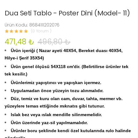
Dua Seti Tablo - Poster Dini (Model- 11)
Ürün Kodu: 8684111202076
(0 Yorum )
471,48 ₺
496,80 ₺
Ürün içeriği ( Nazar ayeti 40X54, Bereket duası 40X54,
Hilye-i Şerif 35X54)
Ürün genel ölçüsü 54X118 cm'dir. (Belirtilirse ürünler tek
tek kesilir.)
Ürünlerimiz yapıştırıcı ve yapışkan içermez.
Uygulamadan önce yüzeyin tozu alınmalıdır.
Düz, temiz ve kuru olan cam, duvar, tahta, mermer vb.
yüzeylere temas ettiğinde mıknatıs gibi tutunur.
Islak bez veya ıslak mendille silinmemelidir.
Ürün üzerinde yaz-sil yapılmamalıdır.
Ürünler boru şeklinde kendi özel kutularında rulo halinde