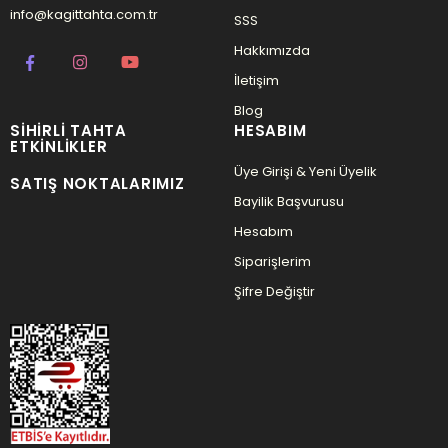
info@kagittahta.com.tr
SSS
Hakkımızda
İletişim
Blog
SIHIRLI TAHTA
HESABIM
ETKINLIKLER
Üye Girişi & Yeni Üyelik
SATIŞ NOKTALARIMIZ
Bayilik Başvurusu
Hesabım
Siparişlerim
Şifre Değiştir