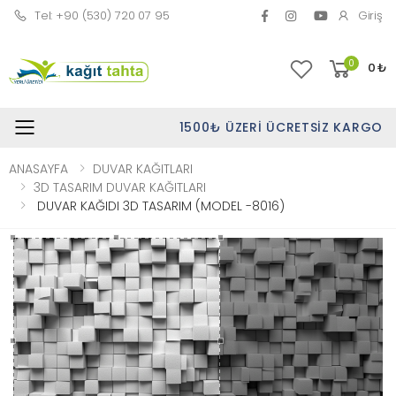
Tel: +90 (530) 720 07 95
Giriş
0
0
₺
1500₺ ÜZERI ÜCRETSIZ KARGO
Toggle mobile menu
ANASAYFA
DUVAR KAĞITLARI
3D TASARIM DUVAR KAĞITLARI
DUVAR KAĞIDI 3D TASARIM (MODEL -8016)