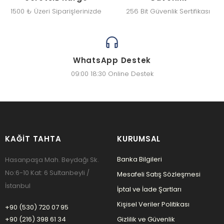
1500 ₺ Üzeri Siparişlerinizde
256 Bit Güvenlik Sertifikası
WhatsApp Destek
09:00 18:30 Online Destek
KAĞIT TAHTA
KURUMSAL
Banka Bilgileri
Hasanpaşa Mah. Beydağı Sk.
No:6-10 Kat: 6 Sultanbeyli /
Mesafeli Satış Sözleşmesi
İstanbul
İptal ve İade Şartları
Kişisel Veriler Politikası
+90 (530) 720 07 95
+90 (216) 398 61 34
Gizlilik ve Güvenlik