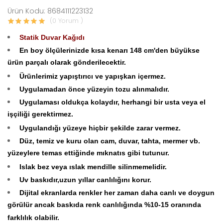
Ürün Kodu: 8684111223132
(0 Yorum )
Statik Duvar Kağıdı
En boy ölçülerinizde kısa kenarı 148 cm'den büyükse
ürün parçalı olarak gönderilecektir.
Ürünlerimiz yapıştırıcı ve yapışkan içermez.
Uygulamadan önce yüzeyin tozu alınmalıdır.
Uygulaması oldukça kolaydır, herhangi bir usta veya el
işçiliği gerektirmez.
Uygulandığı yüzeye hiçbir şekilde zarar vermez.
Düz, temiz ve kuru olan cam, duvar, tahta, mermer vb.
yüzeylere temas ettiğinde mıknatıs gibi tutunur.
Islak bez veya ıslak mendille silinmemelidir.
Uv baskıdır,uzun yıllar canlılığını korur.
Dijital ekranlarda renkler her zaman daha canlı ve doygun
görülür ancak baskıda renk canlılığında %10-15 oranında
farklılık olabilir.