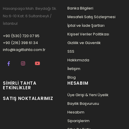
Banka Bilgileri
Hasanpaşa Mah. Beydağı Sk.
No:6-10 Kat: 6 Sultanbeyli /
Mesafeli Satış Sözleşmesi
İstanbul
İptal ve İade Şartları
Kişisel Veriler Politikası
+90 (530) 720 07 95
+90 (216) 398 61 34
Gizlilik ve Güvenlik
info@kagittahta.com.tr
SSS
Hakkımızda
İletişim
Blog
SIHIRLI TAHTA
HESABIM
ETKINLIKLER
Üye Girişi & Yeni Üyelik
SATIŞ NOKTALARIMIZ
Bayilik Başvurusu
Hesabım
Siparişlerim