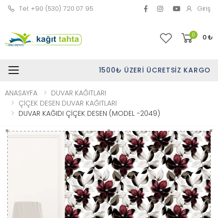
Tel: +90 (530) 720 07 95
Giriş
0
0
₺
1500₺ ÜZERI ÜCRETSIZ KARGO
Toggle mobile menu
ANASAYFA
DUVAR KAĞITLARI
ÇİÇEK DESEN DUVAR KAĞITLARI
DUVAR KAĞIDI ÇİÇEK DESEN (MODEL -2049)