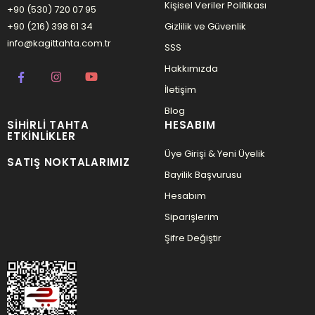
Kişisel Veriler Politikası
+90 (530) 720 07 95
+90 (216) 398 61 34
Gizlilik ve Güvenlik
info@kagittahta.com.tr
SSS
Hakkımızda
İletişim
Blog
SIHIRLI TAHTA
HESABIM
ETKINLIKLER
Üye Girişi & Yeni Üyelik
SATIŞ NOKTALARIMIZ
Bayilik Başvurusu
Hesabım
Siparişlerim
Şifre Değiştir