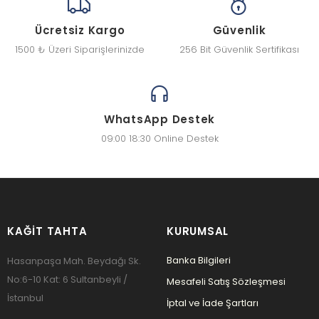
Ücretsiz Kargo
Güvenlik
1500 ₺ Üzeri Siparişlerinizde
256 Bit Güvenlik Sertifikası
WhatsApp Destek
09:00 18:30 Online Destek
KAĞIT TAHTA
KURUMSAL
Banka Bilgileri
Hasanpaşa Mah. Beydağı Sk.
No:6-10 Kat: 6 Sultanbeyli /
Mesafeli Satış Sözleşmesi
İstanbul
İptal ve İade Şartları