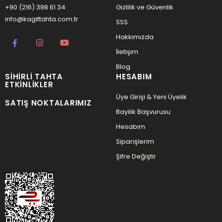
+90 (216) 398 61 34
Gizlilik ve Güvenlik
info@kagittahta.com.tr
SSS
Hakkımızda
İletişim
Blog
SIHIRLI TAHTA
HESABIM
ETKINLIKLER
Üye Girişi & Yeni Üyelik
SATIŞ NOKTALARIMIZ
Bayilik Başvurusu
Hesabım
Siparişlerim
Şifre Değiştir