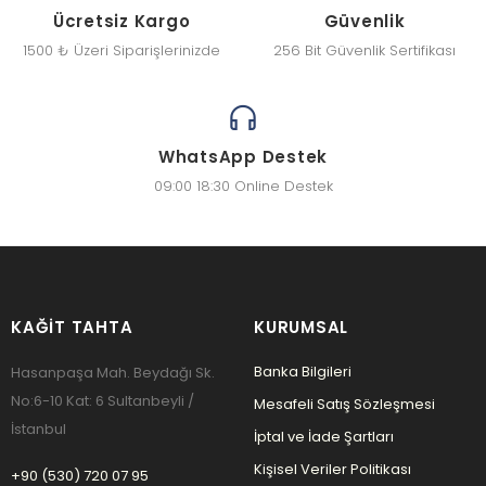
Ücretsiz Kargo
Güvenlik
1500 ₺ Üzeri Siparişlerinizde
256 Bit Güvenlik Sertifikası
WhatsApp Destek
09:00 18:30 Online Destek
KAĞIT TAHTA
KURUMSAL
Banka Bilgileri
Hasanpaşa Mah. Beydağı Sk.
No:6-10 Kat: 6 Sultanbeyli /
Mesafeli Satış Sözleşmesi
İstanbul
İptal ve İade Şartları
Kişisel Veriler Politikası
+90 (530) 720 07 95