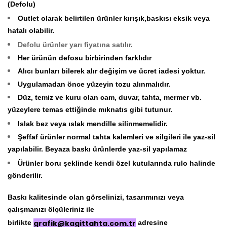
(Defolu)
Outlet olarak belirtilen ürünler kırışık,baskısı eksik veya
hatalı olabilir.
Defolu ürünler yarı fiyatına satılır.
Her ürünün defosu birbirinden farklıdır
Alıcı bunları bilerek alır değişim ve ücret iadesi yoktur.
Uygulamadan önce yüzeyin tozu alınmalıdır.
Düz, temiz ve kuru olan cam, duvar, tahta, mermer vb.
yüzeylere temas ettiğinde mıknatıs gibi tutunur.
Islak bez veya ıslak mendille silinmemelidir.
Şeffaf ürünler normal tahta kalemleri ve silgileri ile yaz-sil
yapılabilir. Beyaza baskı ürünlerde yaz-sil yapılamaz
Ürünler boru şeklinde kendi özel kutularında rulo halinde
gönderilir.
Baskı kalitesinde olan görselinizi, tasarımınızı veya
çalışmanızı ölçüleriniz ile
birlikte
grafik@kagittahta.com.tr
adresine