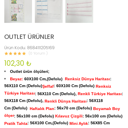
OUTLET ÜRÜNLER
Ürün Kodu: 8684111205169
(0 Yorum )
102,30 ₺
Outlet ürün ölçüleri;
Beyaz:
60X100 Cm,(Defolu)
Renksiz Dünya Haritası
:
56X110 Cm (Defolu)
: 60X100 Cm (Defolu)
Şeffaf
Renksiz
Türkiye Haritası
: 56X110 Cm (Defolu),
Renkli Türkiye Haritası
:
56X118 Cm (Defolu),
: 56X118
Renkli Dünya Haritası
Cm (Defolu)
: 56x70 cm (Defolu)
Haftalık Plan
Boyamalı Boy
ölçer
: 56x100 cm (Defolu)
Kılavuz Çizgili
: 56x100 cm (Defolu)
: 56X100 Cm,(Defolu)
: 56X85 Cm
Pratik Tahta
Mini Aylık