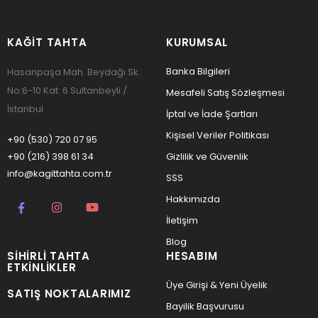
KAĞIT TAHTA
KURUMSAL
Banka Bilgileri
Hasanpaşa Mah. Beydağı Sk.
No:6-10 Kat: 6 Sultanbeyli /
Mesafeli Satış Sözleşmesi
İstanbul
İptal ve İade Şartları
Kişisel Veriler Politikası
+90 (530) 720 07 95
+90 (216) 398 61 34
Gizlilik ve Güvenlik
info@kagittahta.com.tr
SSS
Hakkımızda
İletişim
Blog
SIHIRLI TAHTA
HESABIM
ETKINLIKLER
Üye Girişi & Yeni Üyelik
SATIŞ NOKTALARIMIZ
Bayilik Başvurusu