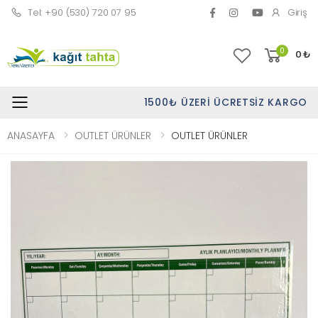
Tel: +90 (530) 720 07 95
Giriş
0
0
₺
1500₺ ÜZERI ÜCRETSIZ KARGO
Toggle mobile menu
ANASAYFA
OUTLET ÜRÜNLER
OUTLET ÜRÜNLER