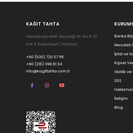
KAĞIT TAHTA
KURUM
Banka Bilg
Hasanpaşa Mah. Beydağı Sk. No:6-10
Kat: 6 Sultanbeyli / İstanbul
Mesafeli 
İptal ve İ
+90 (530) 720 07 95
Kişisel Ver
+90 (216) 398 61 34
info@kagittahta.com.tr
Gizlilik v
SSS
Hakkımız
İletişim
Blog