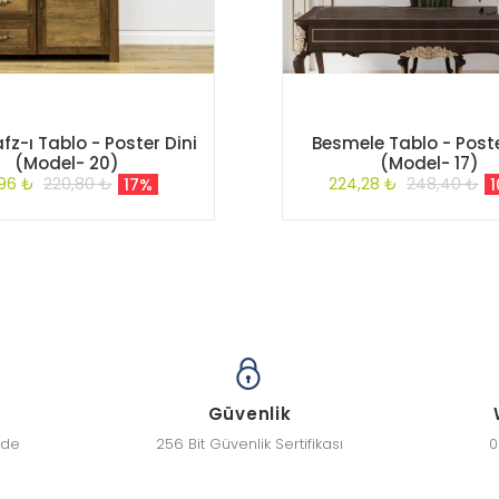
afz-ı Tablo - Poster Dini
Besmele Tablo - Poste
(Model- 20)
(Model- 17)
,96 ₺
220,80 ₺
224,28 ₺
248,40 ₺
17%
Güvenlik
zde
256 Bit Güvenlik Sertifikası
0