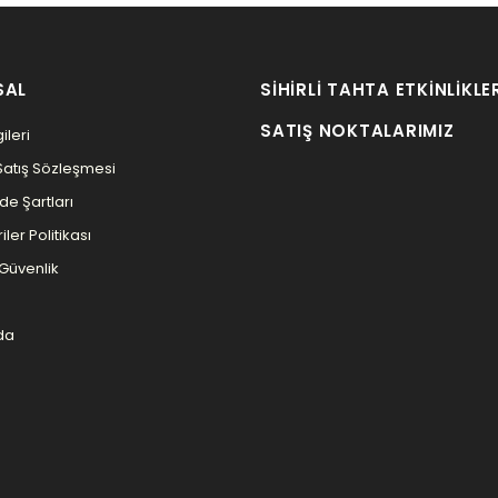
SAL
SIHIRLI TAHTA ETKINLIKLE
SATIŞ NOKTALARIMIZ
ileri
Satış Sözleşmesi
ade Şartları
iler Politikası
e Güvenlik
da