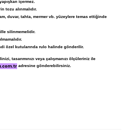
 yapışkan içermez.
 tozu alınmalıdır.
am, duvar, tahta, mermer vb. yüzeylere temas ettiğinde
lle silinmemelidir.
ılmamalıdır.
di özel kutularında rulo halinde gönderilir.
nizi, tasarımınızı veya çalışmanızı ölçüleriniz ile
a.com.tr
adresine gönderebilirsiniz.