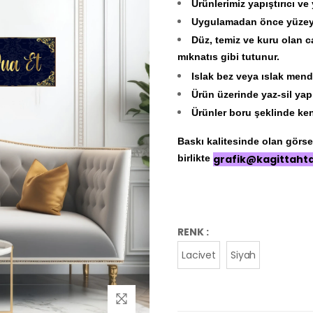
Ürünlerimiz yapıştırıcı ve
Uygulamadan önce yüzeyin
Düz, temiz ve kuru olan c
mıknatıs gibi tutunur.
Islak bez veya ıslak mendi
Ürün üzerinde yaz-sil yap
Ürünler boru şeklinde ken
Baskı kalitesinde olan görseli
birlikte
grafik@kagittaht
RENK :
Lacivet
Siyah