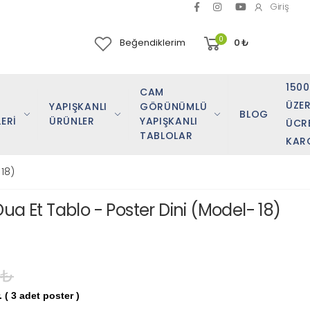
Giriş
0
Beğendiklerim
0
₺
150
CAM
ÜZER
YAPIŞKANLI
GÖRÜNÜMLÜ
BLOG
ERİ
ÜRÜNLER
YAPIŞKANLI
ÜCR
TABLOLAR
KAR
18)
ua Et Tablo - Poster Dini (Model- 18)
 ₺
 ( 3 adet poster )