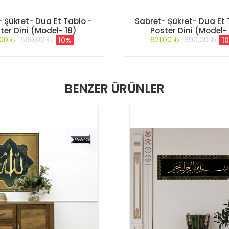
 Şükret- Dua Et Tablo -
Sabret- Şükret- Dua Et 
ter Dini (Model- 18)
Poster Dini (Model- 
,00 ₺
690,00 ₺
621,00 ₺
690,00 ₺
10%
1
BENZER ÜRÜNLER