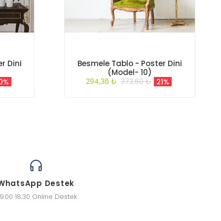
r Dini
Besmele Tablo - Poster Dini
(Model- 10)
294,36 ₺
372,60 ₺
10%
21%
WhatsApp Destek
9:00 18:30 Online Destek