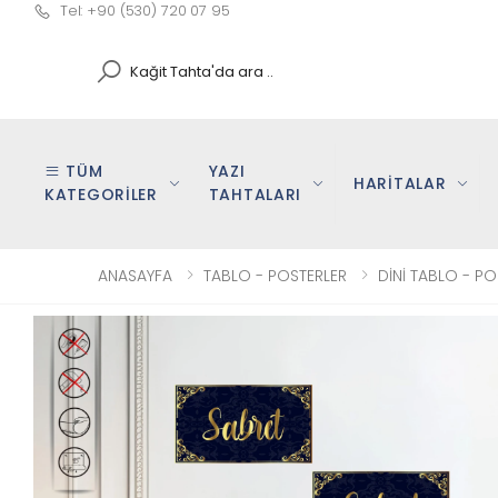
Tel: +90 (530) 720 07 95
Search
TÜM
YAZI
HARİTALAR
KATEGORİLER
TAHTALARI
ANASAYFA
TABLO - POSTERLER
DİNİ TABLO - PO