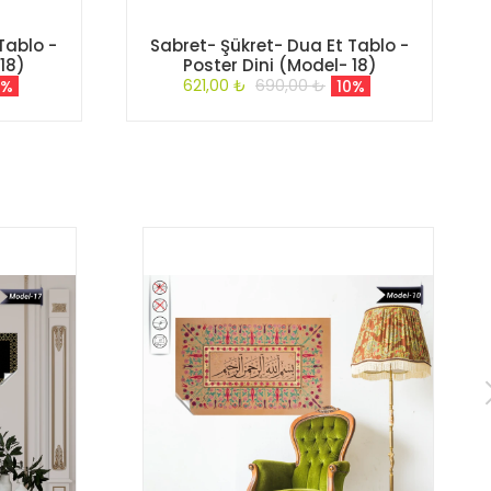
Tablo -
Sabret- Şükret- Dua Et Tablo -
18)
Poster Dini (Model- 18)
621,00 ₺
690,00 ₺
0%
10%