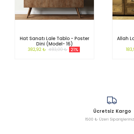
Hat Sanatı Lale Tablo - Poster
Allah L
Dini (Model- 16)
382,92 ₺
483,00 ₺
183
21%
Ücretsiz Kargo
1500 ₺ Üzeri Siparişlerini