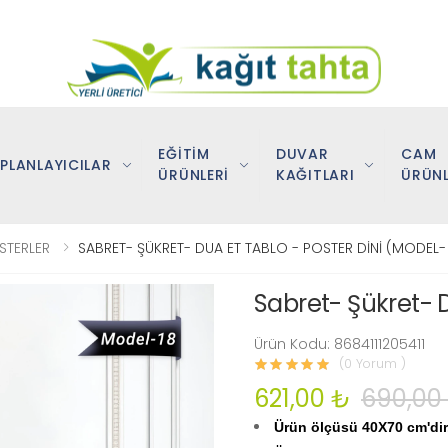
EĞİTİM
DUVAR
CAM
PLANLAYICILAR
ÜRÜNLERİ
KAĞITLARI
ÜRÜNL
STERLER
SABRET- ŞÜKRET- DUA ET TABLO - POSTER DİNİ (MODEL- 
Sabret- Şükret- D
Ürün Kodu: 8684111205411
(0 Yorum )
621,00 ₺
690,00
Ürün ölçüsü 40X70 cm'dir.