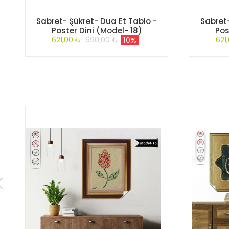
Sabret- Şükret- Dua Et Tablo -
Sabret-
Poster Dini (Model- 18)
Pos
621,00 ₺
690,00 ₺
621
10%