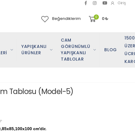
Giriş
0
Beğendiklerim
0
₺
150
CAM
ÜZER
YAPIŞKANLI
GÖRÜNÜMLÜ
BLOG
ERİ
ÜRÜNLER
YAPIŞKANLI
ÜCR
TABLOLAR
KAR
pım Tablosu (Model-5)
₺
0,85x85,100x100 cm'dir.