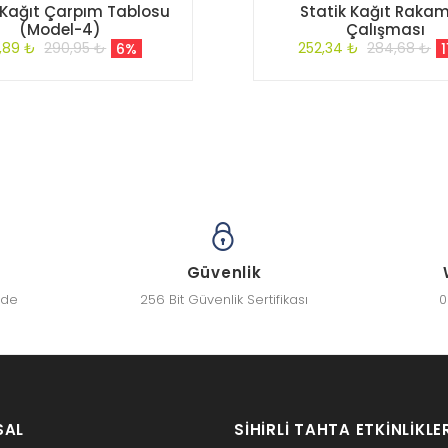
 Kağıt Çarpım Tablosu
Statik Kağıt Rakam
(Model-4)
Çalışması
,89 ₺
290,95 ₺
252,34 ₺
284,68 ₺
6%
Güvenlik
zde
256 Bit Güvenlik Sertifikası
0
SAL
SIHIRLI TAHTA ETKINLIKLE