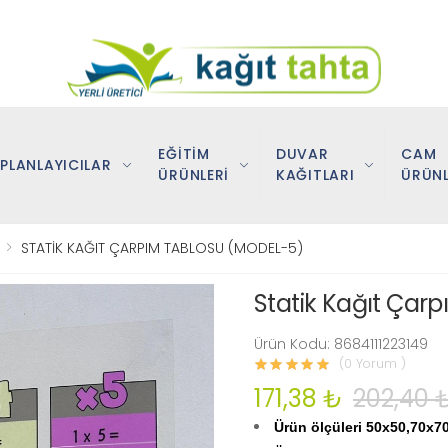
EĞİTİM
DUVAR
CAM
PLANLAYICILAR
ÜRÜNLERİ
KAĞITLARI
ÜRÜNL
STATİK KAĞIT ÇARPIM TABLOSU (MODEL-5)
Statik Kağıt Çar
Ürün Kodu: 8684111223149
(0 Yorum )
171,38 ₺
202,40 
Ürün ölçüleri 50x50,70x7