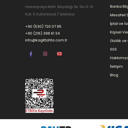
Banka Bilg
Hasanpaşa Mah. Beydağı Sk. No:6-10
Kat: 6 Sultanbeyli / İstanbul
Mesafeli 
İptal ve İ
+90 (530) 720 07 95
Kişisel Ver
+90 (216) 398 61 34
info@kagittahta.com.tr
Gizlilik v
SSS
Hakkımız
İletişim
Blog