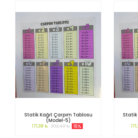
Statik Kağıt Çarpım Tablosu
Stati
(Model-5)
171,38 ₺
202,40 ₺
171
15%