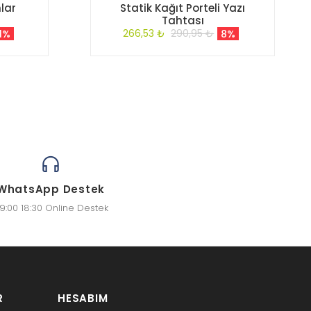
lar
Statik Kağıt Porteli Yazı
Tahtası
266,53 ₺
290,95 ₺
11%
8%
WhatsApp Destek
9:00 18:30 Online Destek
R
HESABIM