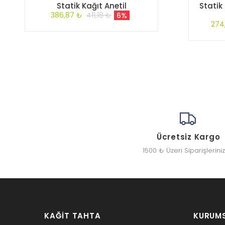
Statik Kağıt Anetil
Statik
386,87 ₺
411,18 ₺
6%
274
Ücretsiz Kargo
1500 ₺ Üzeri Siparişlerini
KAĞIT TAHTA
KURUM