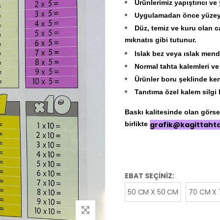
Ürünlerimiz yapıştırıcı ve
Uygulamadan önce yüzeyin
Düz, temiz ve kuru olan c
mıknatıs gibi tutunur.
Islak bez veya ıslak mendi
Normal tahta kalemleri ve si
Ürünler boru şeklinde ken
Tanıtıma özel kalem silgi 
Baskı kalitesinde olan görseli
birlikte
grafik@kagittaht
EBAT SEÇİNİZ:
50 CM X 50 CM
70 CM X