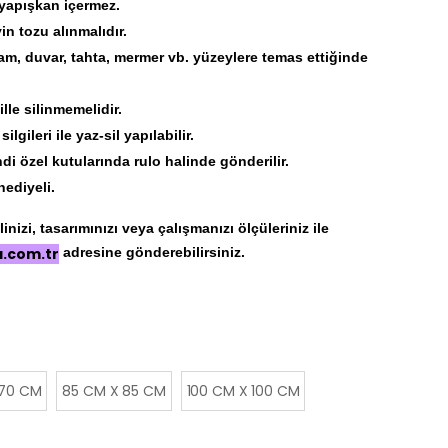
 yapışkan içermez.
 tozu alınmalıdır.
am, duvar, tahta, mermer vb. yüzeylere temas ettiğinde
lle silinmemelidir.
lgileri ile yaz-sil yapılabilir.
di özel kutularında rulo halinde gönderilir.
hediyeli.
nizi, tasarımınızı veya çalışmanızı ölçüleriniz ile
a.com.tr
adresine gönderebilirsiniz.
 70 CM
85 CM X 85 CM
100 CM X 100 CM