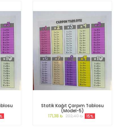
ablosu
Statik Kağıt Çarpım Tablosu
(Model-5)
171,38 ₺
202,40 ₺
5%
15%