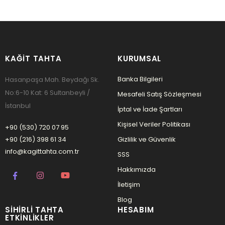
KAĞIT TAHTA
KURUMSAL
Banka Bilgileri
Hasanpaşa Mah. Beydağı Sk.
No:6-10 Kat: 6 Sultanbeyli /
Mesafeli Satış Sözleşmesi
İstanbul
İptal ve İade Şartları
Kişisel Veriler Politikası
+90 (530) 720 07 95
+90 (216) 398 61 34
Gizlilik ve Güvenlik
info@kagittahta.com.tr
SSS
Hakkımızda
İletişim
Blog
SIHIRLI TAHTA
HESABIM
ETKINLIKLER