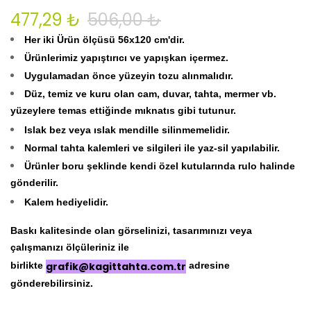
477,29 ₺
506,00 ₺
Her iki Ürün ölçüsü 56x120 cm'dir.
Ürünlerimiz yapıştırıcı ve yapışkan içermez.
Uygulamadan önce yüzeyin tozu alınmalıdır.
Düz, temiz ve kuru olan cam, duvar, tahta, mermer vb.
yüzeylere temas ettiğinde mıknatıs gibi tutunur.
Islak bez veya ıslak mendille silinmemelidir.
Normal tahta kalemleri ve silgileri ile yaz-sil yapılabilir.
Ürünler boru şeklinde kendi özel kutularında rulo halinde
gönderilir.
Kalem hediyelidir.
Baskı kalitesinde olan görselinizi, tasarımınızı veya
çalışmanızı ölçüleriniz ile
birlikte
grafik@kagittahta.com.tr
adresine
gönderebilirsiniz.