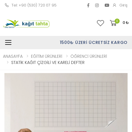
Tel: +90 (530) 720 07 95
Giriş
0
0
₺
1500₺ ÜZERI ÜCRETSIZ KARGO
Toggle mobile menu
ANASAYFA
EĞİTİM ÜRÜNLERİ
ÖĞRENCİ ÜRÜNLERİ
STATİK KAĞIT ÇİZGİLİ VE KARELİ DEFTER