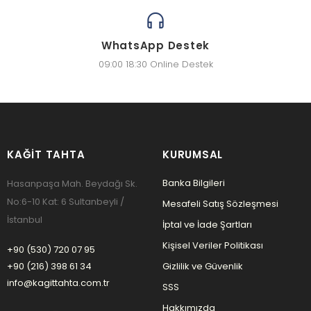
WhatsApp Destek
09:00 18:30 Online Destek
KAĞIT TAHTA
KURUMSAL
Banka Bilgileri
Hasanpaşa Mah. Beydağı Sk.
No:6-10 Kat: 6 Sultanbeyli /
Mesafeli Satış Sözleşmesi
İstanbul
İptal ve İade Şartları
Kişisel Veriler Politikası
+90 (530) 720 07 95
+90 (216) 398 61 34
Gizlilik ve Güvenlik
info@kagittahta.com.tr
SSS
Hakkımızda