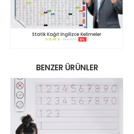
Statik Kağıt İngilizce Kelimeler
678,48 ₺
733,70 ₺
8%
BENZER ÜRÜNLER