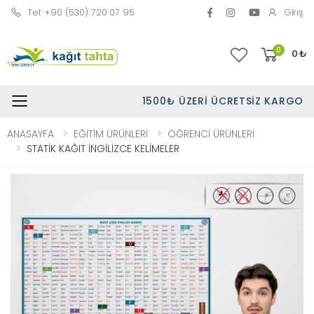
Tel: +90 (530) 720 07 95
Giriş
0
0
₺
1500₺ ÜZERI ÜCRETSIZ KARGO
Toggle mobile menu
ANASAYFA
EĞİTİM ÜRÜNLERİ
ÖĞRENCİ ÜRÜNLERİ
STATİK KAĞIT İNGİLİZCE KELİMELER