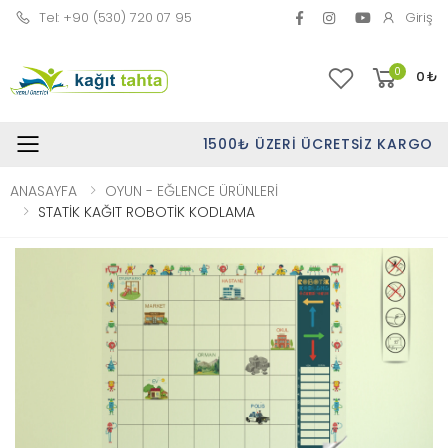
Tel: +90 (530) 720 07 95
Giriş
0
0
₺
1500₺ ÜZERI ÜCRETSIZ KARGO
Toggle mobile menu
ANASAYFA
OYUN - EĞLENCE ÜRÜNLERİ
STATİK KAĞIT ROBOTİK KODLAMA