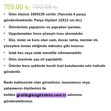
759,00 ₺
790,68 ₺
Ürün ölçüsü 100
X135 cm'dir. (Yanında 6 parça
gönderilmektedir. Parça ölçüleri 12X12 cm dir.)
Ürünlerimiz yapıştırıcı ve yapışkan içermez.
Uygulamadan önce yüzeyin tozu alınmalıdır.
Düz, temiz ve kuru olan cam, duvar, tahta, mermer vb.
yüzeylere temas ettiğinde mıknatıs gibi tutunur.
Islak bez veya ıslak mendille silinmemelidir.
Ürün üzerinde yaz-sil yapılabilir.
Ürünler boru şeklinde kendi özel kutularında rulo halinde
gönderilir.
Baskı kalitesinde olan görselinizi, tasarımınızı veya
çalışmanızı ölçüleriniz ile
birlikte
grafik@kagittahta.com.tr
adresine
gönderebilirsiniz.