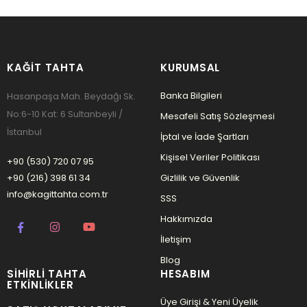
KAĞIT TAHTA
KURUMSAL
Banka Bilgileri
Hasanpaşa Mah. Beydağı Sk.
No:6-10 Kat: 6 Sultanbeyli /
Mesafeli Satış Sözleşmesi
İstanbul
İptal ve İade Şartları
Kişisel Veriler Politikası
+90 (530) 720 07 95
+90 (216) 398 61 34
Gizlilik ve Güvenlik
info@kagittahta.com.tr
SSS
Hakkımızda
İletişim
Blog
SIHIRLI TAHTA
HESABIM
ETKINLIKLER
Üye Girişi & Yeni Üyelik