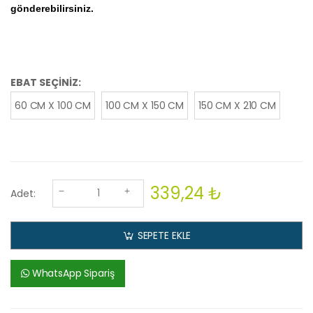
gönderebilirsiniz.
EBAT SEÇİNİZ:
60 CM X 100 CM
100 CM X 150 CM
150 CM X 210 CM
339,24 ₺
Adet:
SEPETE EKLE
WhatsApp Sipariş