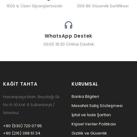
1500 ₺ Üzeri Siparişlerinizde
256 Bit Güvenlik Sertifikası
WhatsApp Destek
09:00 18:30 Online Destek
KAĞIT TAHTA
KURUMSAL
Banka Bilgileri
Hasanpaşa Mah. Beydağı Sk.
No:6-10 Kat: 6 Sultanbeyli /
Mesafeli Satış Sözleşmesi
İstanbul
İptal ve İade Şartları
Kişisel Veriler Politikası
+90 (530) 720 07 95
+90 (216) 398 61 34
Gizlilik ve Güvenlik