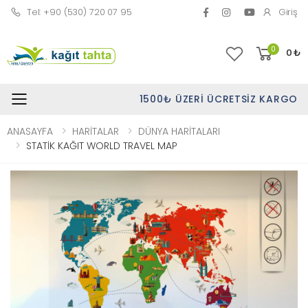
Tel: +90 (530) 720 07 95
Giriş
0
0
₺
1500₺ ÜZERI ÜCRETSIZ KARGO
Toggle mobile menu
ANASAYFA
HARİTALAR
DÜNYA HARİTALARI
STATİK KAĞIT WORLD TRAVEL MAP