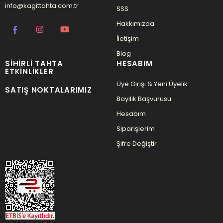
info@kagittahta.com.tr
SSS
Hakkımızda
İletişim
Blog
SIHIRLI TAHTA
HESABIM
ETKINLIKLER
Üye Girişi & Yeni Üyelik
SATIŞ NOKTALARIMIZ
Bayilik Başvurusu
Hesabım
Siparişlerim
Şifre Değiştir