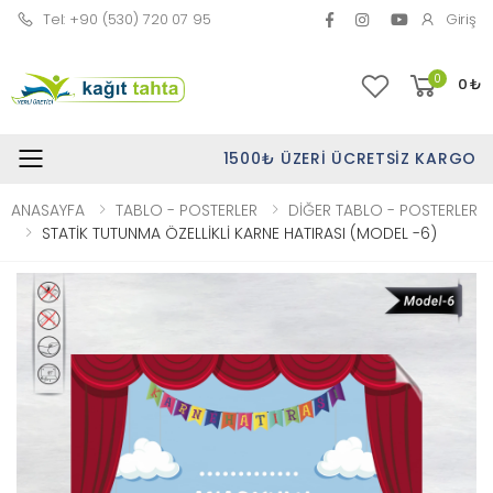
Tel: +90 (530) 720 07 95
Giriş
0
0
₺
1500₺ ÜZERI ÜCRETSIZ KARGO
Toggle mobile menu
ANASAYFA
TABLO - POSTERLER
DİĞER TABLO - POSTERLER
STATİK TUTUNMA ÖZELLİKLİ KARNE HATIRASI (MODEL -6)