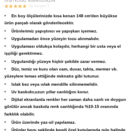
Ürün Kodu: 8684111219234
(0 Yorum )
En boy ölçülerinizde kısa kenarı 148 cm'den büyükse
ürün parçalı olarak gönderilecektir.
Ürünlerimiz yapıştırıcı ve yapışkan içermez.
Uygulamadan önce yüzeyin tozu alınmalıdır.
Uygulaması oldukça kolaydır, herhangi bir usta veya el
işçiliği gerektirmez.
Uygulandığı yüzeye hiçbir şekilde zarar vermez.
Düz, temiz ve kuru olan cam, duvar, tahta, mermer vb.
yüzeylere temas ettiğinde mıknatıs gibi tutunur.
Islak bez veya ıslak mendille silinmemelidir.
Uv baskıdır,uzun yıllar canlılığını korur.
Dijital ekranlarda renkler her zaman daha canlı ve doygun
görülür ancak baskıda renk canlılığında %10-15 oranında
farklılık olabilir.
Ürün üzerinde yaz-sil yapılamaz.
Ürünler boru şeklinde kendi özel kutularında rulo halinde