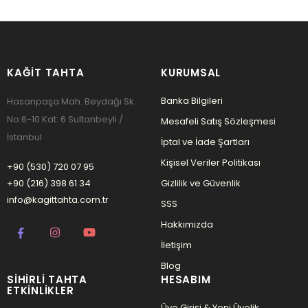
KAĞIT TAHTA
KURUMSAL
Banka Bilgileri
Hasanpaşa Mah. Beydağı Sk.
No:6-10 Kat: 6 Sultanbeyli /
Mesafeli Satış Sözleşmesi
İstanbul
İptal ve İade Şartları
Kişisel Veriler Politikası
+90 (530) 720 07 95
+90 (216) 398 61 34
Gizlilik ve Güvenlik
info@kagittahta.com.tr
SSS
Hakkımızda
İletişim
Blog
SIHIRLI TAHTA
HESABIM
ETKINLIKLER
Üye Girişi & Yeni Üyelik