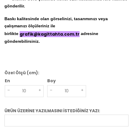
gönderilir.
Baskı kalitesinde olan görselinizi, tasarımınızı veya
çalışmanızı ölçüleriniz ile
birlikte
grafik@kagittahta.com.tr
adresine
gönderebilirsiniz.
Özel Ölçü (cm):
En
Boy
ÜRÜN ÜZERİNE YAZILMASINI İSTEDİĞİNİZ YAZI: