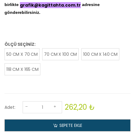
birlikte
grafik@kagittahta.com.tr
adresine
gönderebilirsiniz.
ÖLÇÜ SEÇİNİZ:
50 CM X 70 CM
70 CM X 100 CM
100 CM X 140 CM
118 CM X 165 CM
262,20 ₺
Adet:
SEPETE EKLE