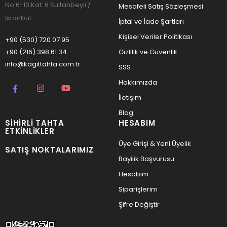
No:6-10 Kat: 6 Sultanbeyli /
Mesafeli Satış Sözleşmesi
İstanbul
İptal ve İade Şartları
Kişisel Veriler Politikası
+90 (530) 720 07 95
+90 (216) 398 61 34
Gizlilik ve Güvenlik
info@kagittahta.com.tr
SSS
Hakkımızda
İletişim
Blog
SIHIRLI TAHTA
HESABIM
ETKINLIKLER
Üye Girişi & Yeni Üyelik
SATIŞ NOKTALARIMIZ
Bayilik Başvurusu
Hesabım
Siparişlerim
Şifre Değiştir