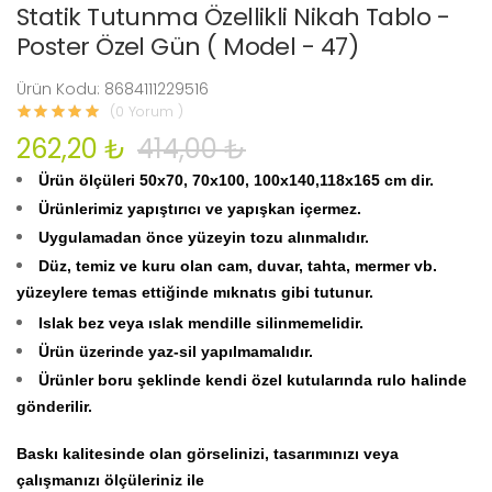
Statik Tutunma Özellikli Nikah Tablo -
Poster Özel Gün ( Model - 47)
Ürün Kodu: 8684111229516
(0 Yorum )
262,20 ₺
414,00 ₺
Ürün ölçüleri 50x70, 70x100, 100x140,118x165 cm dir.
Ürünlerimiz yapıştırıcı ve yapışkan içermez.
Uygulamadan önce yüzeyin tozu alınmalıdır.
Düz, temiz ve kuru olan cam, duvar, tahta, mermer vb.
yüzeylere temas ettiğinde mıknatıs gibi tutunur.
Islak bez veya ıslak mendille silinmemelidir.
Ürün üzerinde yaz-sil yapılmamalıdır.
Ürünler boru şeklinde kendi özel kutularında rulo halinde
gönderilir.
Baskı kalitesinde olan görselinizi, tasarımınızı veya
çalışmanızı ölçüleriniz ile