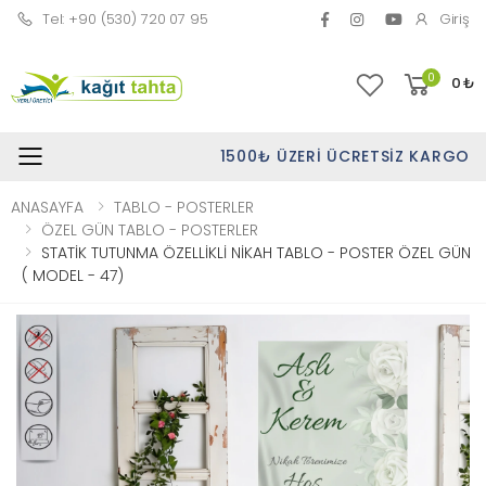
Tel: +90 (530) 720 07 95
Giriş
0
0
₺
1500₺ ÜZERI ÜCRETSIZ KARGO
Toggle mobile menu
ANASAYFA
TABLO - POSTERLER
ÖZEL GÜN TABLO - POSTERLER
STATİK TUTUNMA ÖZELLİKLİ NİKAH TABLO - POSTER ÖZEL GÜN
( MODEL - 47)