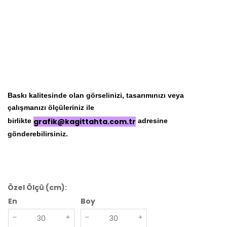
Baskı kalitesinde olan görselinizi, tasarımınızı veya
çalışmanızı ölçüleriniz ile
birlikte
grafik@kagittahta.com.tr
adresine
gönderebilirsiniz.
Özel Ölçü (cm):
En
Boy