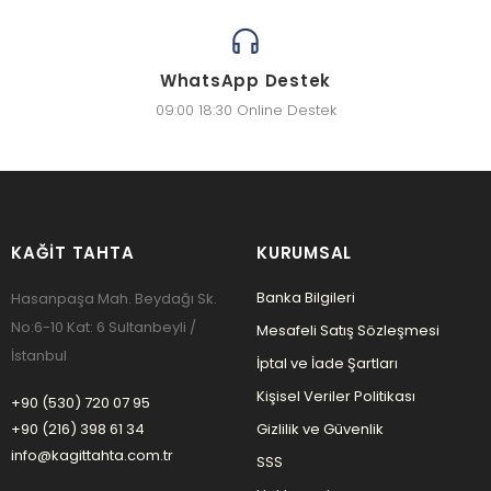
WhatsApp Destek
09:00 18:30 Online Destek
KAĞIT TAHTA
KURUMSAL
Banka Bilgileri
Hasanpaşa Mah. Beydağı Sk.
No:6-10 Kat: 6 Sultanbeyli /
Mesafeli Satış Sözleşmesi
İstanbul
İptal ve İade Şartları
Kişisel Veriler Politikası
+90 (530) 720 07 95
+90 (216) 398 61 34
Gizlilik ve Güvenlik
info@kagittahta.com.tr
SSS