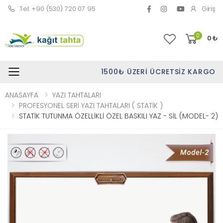
Tel: +90 (530) 720 07 95
Giriş
0
0
₺
1500₺ ÜZERI ÜCRETSIZ KARGO
Toggle mobile menu
ANASAYFA
YAZI TAHTALARI
PROFESYONEL SERİ YAZI TAHTALARI ( STATİK )
STATİK TUTUNMA ÖZELLİKLİ ÖZEL BASKILI YAZ - SİL (MODEL- 2)