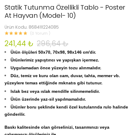
Statik Tutunma Özellikli Tablo - Poster
At Hayvan (Model- 10)
Ürün Kodu: 8684111224085
(0 Yorum )
241,44 ₺
296,64 ₺
Ürün ölçüleri 50x70, 70x98, 98x146 cm'dir.
Ürünlerimiz yapıştırıcı ve yapışkan içermez.
Uygulamadan önce yüzeyin tozu alınmalıdır.
Düz, temiz ve kuru olan cam, duvar, tahta, mermer vb.
yüzeylere temas ettiğinde mıknatıs gibi tutunur.
Islak bez veya ıslak mendille silinmemelidir.
Ürün üzerinde yaz-sil yapılmamalıdır.
Ürünler boru şeklinde kendi özel kutularında rulo halinde
gönderilir.
Baskı kalitesinde olan görselinizi, tasarımınızı veya