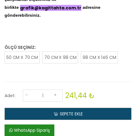
çalışmanızı ölçüleriniz ile
birlikte
grafik@kagittahta.com.tr
adresine
gönderebilirsiniz.
ÖLÇÜ SEÇİNİZ:
50 CM X 70 CM
70 CM X 98 CM
98 CM X 146 CM
241,44 ₺
Adet:
SEPETE EKLE
WhatsApp Sipariş