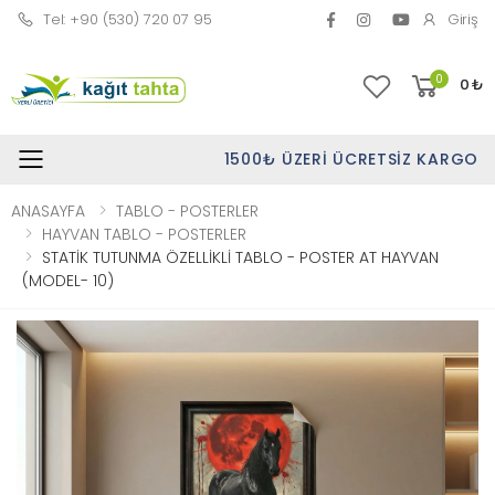
Tel: +90 (530) 720 07 95
Giriş
0
0
₺
1500₺ ÜZERI ÜCRETSIZ KARGO
Toggle mobile menu
ANASAYFA
TABLO - POSTERLER
HAYVAN TABLO - POSTERLER
STATİK TUTUNMA ÖZELLİKLİ TABLO - POSTER AT HAYVAN
(MODEL- 10)