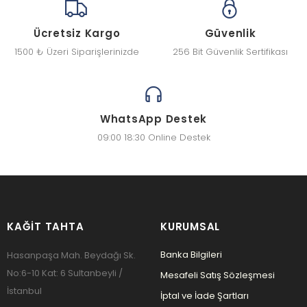
Ücretsiz Kargo
Güvenlik
1500 ₺ Üzeri Siparişlerinizde
256 Bit Güvenlik Sertifikası
WhatsApp Destek
09:00 18:30 Online Destek
KAĞIT TAHTA
KURUMSAL
Banka Bilgileri
Hasanpaşa Mah. Beydağı Sk.
No:6-10 Kat: 6 Sultanbeyli /
Mesafeli Satış Sözleşmesi
İstanbul
İptal ve İade Şartları