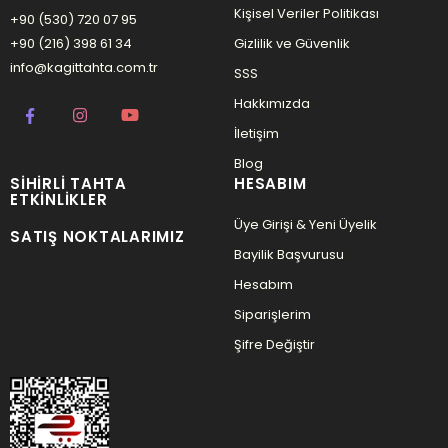
Kişisel Veriler Politikası
+90 (530) 720 07 95
+90 (216) 398 61 34
Gizlilik ve Güvenlik
info@kagittahta.com.tr
SSS
Hakkımızda
İletişim
Blog
SIHIRLI TAHTA
HESABIM
ETKINLIKLER
Üye Girişi & Yeni Üyelik
SATIŞ NOKTALARIMIZ
Bayilik Başvurusu
Hesabım
Siparişlerim
Şifre Değiştir