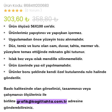
Ürün Kodu: 8684111200683
(0 Yorum )
303,60 ₺
358,80 ₺
Ürün ölçüsü 56
X100 cm'dir.
Ürünlerimiz yapıştırıcı ve yapışkan içermez.
Uygulamadan önce yüzeyin tozu alınmalıdır.
Düz, temiz ve kuru olan cam, duvar, tahta, mermer vb.
yüzeylere temas ettiğinde mıknatıs gibi tutunur.
Islak bez veya ıslak mendille silinmemelidir.
Ürün üzerinde yaz-sil yapılmamalıdır.
Ürünler boru şeklinde kendi özel kutularında rulo halinde
gönderilir.
Baskı kalitesinde olan görselinizi, tasarımınızı veya
çalışmanızı ölçüleriniz ile
birlikte
grafik@kagittahta.com.tr
adresine
gönderebilirsiniz.