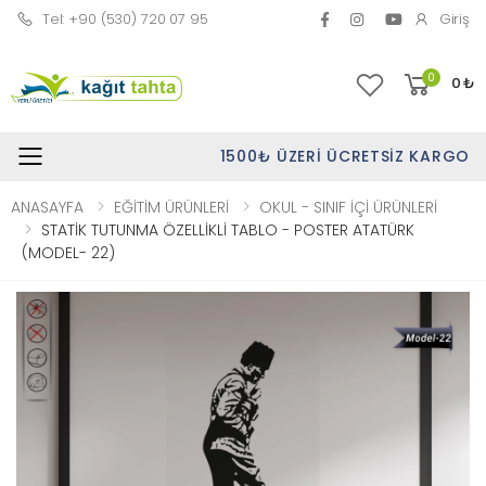
Tel: +90 (530) 720 07 95
Giriş
0
0
₺
1500₺ ÜZERI ÜCRETSIZ KARGO
Toggle mobile menu
ANASAYFA
EĞİTİM ÜRÜNLERİ
OKUL - SINIF İÇİ ÜRÜNLERİ
STATİK TUTUNMA ÖZELLİKLİ TABLO - POSTER ATATÜRK
(MODEL- 22)