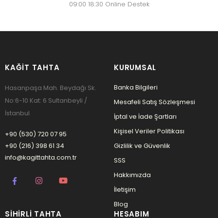
09:00 18:30 Online Destek
KAĞIT TAHTA
KURUMSAL
Banka Bilgileri
Hasanpaşa Mah. Beydağı Sk.
No:6-10 Kat: 6 Sultanbeyli /
Mesafeli Satış Sözleşmesi
İstanbul
İptal ve İade Şartları
Kişisel Veriler Politikası
+90 (530) 720 07 95
+90 (216) 398 61 34
Gizlilik ve Güvenlik
info@kagittahta.com.tr
SSS
Hakkımızda
İletişim
Blog
SIHIRLI TAHTA
HESABIM