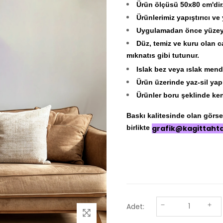
Ürün ölçüsü 50x80 cm'dir
Ürünlerimiz yapıştırıcı ve
Uygulamadan önce yüzeyin
Düz, temiz ve kuru olan c
mıknatıs gibi tutunur.
Islak bez veya ıslak mendi
Ürün üzerinde yaz-sil yap
Ürünler boru şeklinde ken
Baskı kalitesinde olan görseli
birlikte
grafik@kagittaht
Adet: