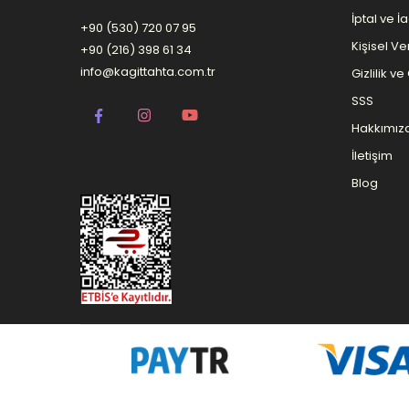
İptal ve İ
+90 (530) 720 07 95
Kişisel Ver
+90 (216) 398 61 34
info@kagittahta.com.tr
Gizlilik v
SSS
Hakkımız
İletişim
Blog