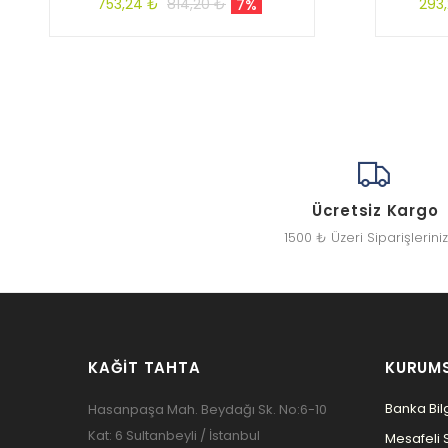
753,24 ₺
814,20 ₺
293
7%
Ücretsiz Kargo
1500 ₺ Üzeri Siparişlerini
KAĞIT TAHTA
KURUM
Banka Bilg
Hasanpaşa Mah. Beydağı Sk. No:6-10
Kat: 6 Sultanbeyli / İstanbul
Mesafeli 