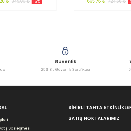
,28 ₺
345,00 ₺
695,76 ₺
724,56 ₺
15%
Güvenlik
zde
256 Bit Güvenlik Sertifikası
0
SAL
SIHIRLI TAHTA ETKINLIKLE
SATIŞ NOKTALARIMIZ
ileri
Satış Sözleşmesi