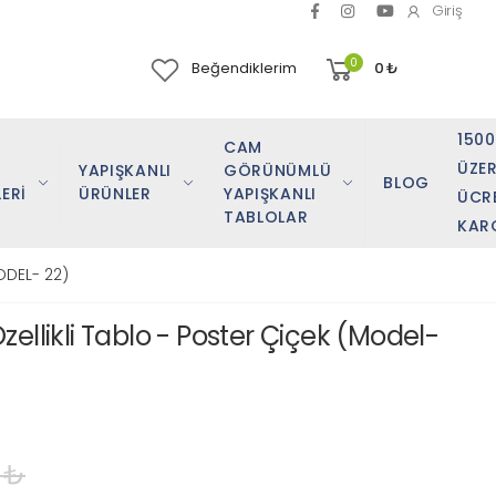
Giriş
0
Beğendiklerim
0
₺
150
CAM
ÜZER
YAPIŞKANLI
GÖRÜNÜMLÜ
BLOG
ERİ
ÜRÜNLER
YAPIŞKANLI
ÜCR
TABLOLAR
KAR
ODEL- 22)
ellikli Tablo - Poster Çiçek (Model-
 ₺