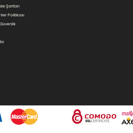
ade Şartları
iler Politikası
e Güvenlik
da