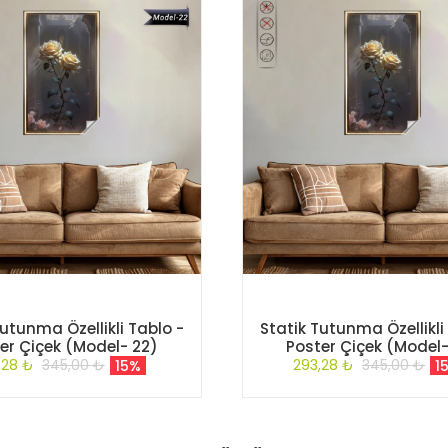
Tutunma Özellikli Tablo -
Statik Tutunma Özellikli
er Çiçek (Model- 22)
Poster Çiçek (Model-
,28 ₺
345,00 ₺
293,28 ₺
345,00 ₺
15%
1