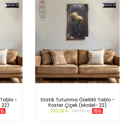
 Tablo -
Statik Tutunma Özellikli Tablo -
 22)
Poster Çiçek (Model- 22)
293,28 ₺
345,00 ₺
5%
15%