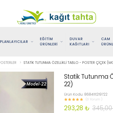
EĞİTİM
DUVAR
CAM
PLANLAYICILAR
ÜRÜNLERİ
KAĞITLARI
ÜRÜNL
POSTERLER
STATİK TUTUNMA ÖZELLİKLİ TABLO - POSTER ÇİÇEK (M
Statik Tutunma Öz
22)
Ürün Kodu: 8684111219722
(0 Yorum )
293,28 ₺
345,00