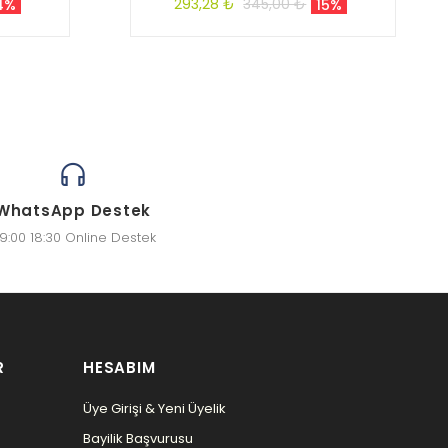
293,28 ₺
345,00 ₺
4%
15%
WhatsApp Destek
9:00 18:30 Online Destek
R
HESABIM
Üye Girişi & Yeni Üyelik
Bayilik Başvurusu