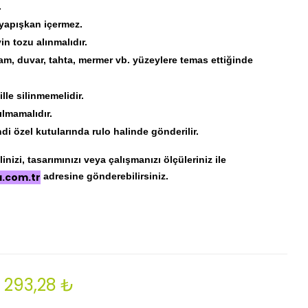
.
 yapışkan içermez.
 tozu alınmalıdır.
am, duvar, tahta, mermer vb. yüzeylere temas ettiğinde
lle silinmemelidir.
ılmamalıdır.
di özel kutularında rulo halinde gönderilir.
nizi, tasarımınızı veya çalışmanızı ölçüleriniz ile
a.com.tr
adresine gönderebilirsiniz.
293,28 ₺