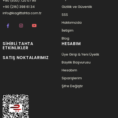
+90 (530) 720 07 95
+90 (216) 398 61 34
Gizlilik ve Güvenlik
info@kagittahta.com.tr
SSS
Hakkımızda
İletişim
Blog
SIHIRLI TAHTA
HESABIM
ETKINLIKLER
Üye Girişi & Yeni Üyelik
SATIŞ NOKTALARIMIZ
Bayilik Başvurusu
Hesabım
Siparişlerim
Şifre Değiştir