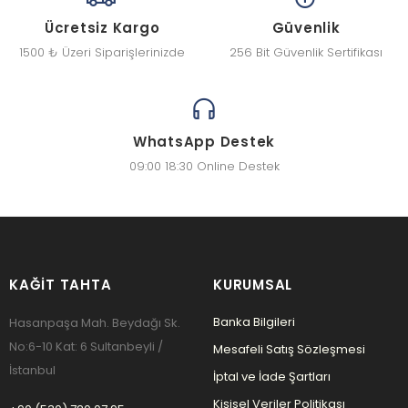
Ücretsiz Kargo
Güvenlik
1500 ₺ Üzeri Siparişlerinizde
256 Bit Güvenlik Sertifikası
WhatsApp Destek
09:00 18:30 Online Destek
KAĞIT TAHTA
KURUMSAL
Banka Bilgileri
Hasanpaşa Mah. Beydağı Sk.
No:6-10 Kat: 6 Sultanbeyli /
Mesafeli Satış Sözleşmesi
İstanbul
İptal ve İade Şartları
Kişisel Veriler Politikası