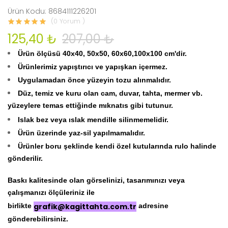
Ürün Kodu: 8684111226201
(0 Yorum )
125,40 ₺
207,00 ₺
Ürün ölçüsü 40x40, 50x50, 60x60,100x100 cm'dir.
Ürünlerimiz yapıştırıcı ve yapışkan içermez.
Uygulamadan önce yüzeyin tozu alınmalıdır.
Düz, temiz ve kuru olan cam, duvar, tahta, mermer vb.
yüzeylere temas ettiğinde mıknatıs gibi tutunur.
Islak bez veya ıslak mendille silinmemelidir.
Ürün üzerinde yaz-sil yapılmamalıdır.
Ürünler boru şeklinde kendi özel kutularında rulo halinde
gönderilir.
Baskı kalitesinde olan görselinizi, tasarımınızı veya
çalışmanızı ölçüleriniz ile
birlikte
grafik@kagittahta.com.tr
adresine
gönderebilirsiniz.