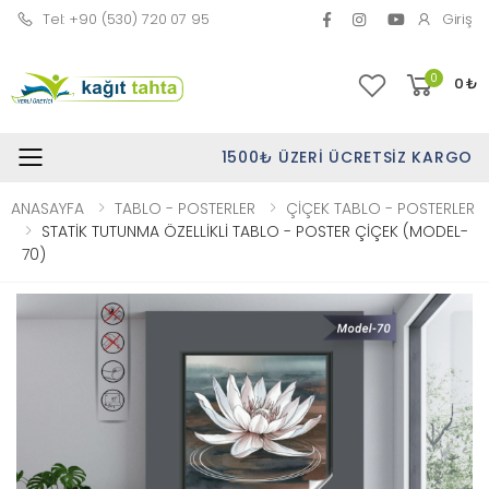
Tel: +90 (530) 720 07 95
Giriş
0
0
₺
1500₺ ÜZERI ÜCRETSIZ KARGO
Toggle mobile menu
ANASAYFA
TABLO - POSTERLER
ÇİÇEK TABLO - POSTERLER
STATİK TUTUNMA ÖZELLİKLİ TABLO - POSTER ÇİÇEK (MODEL-
70)