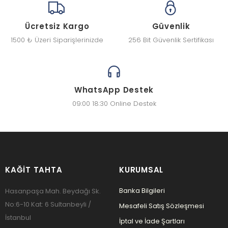
Ücretsiz Kargo
Güvenlik
1500 ₺ Üzeri Siparişlerinizde
256 Bit Güvenlik Sertifikası
WhatsApp Destek
09:00 18:30 Online Destek
KAĞIT TAHTA
KURUMSAL
Banka Bilgileri
Hasanpaşa Mah. Beydağı Sk.
No:6-10 Kat: 6 Sultanbeyli /
Mesafeli Satış Sözleşmesi
İstanbul
İptal ve İade Şartları