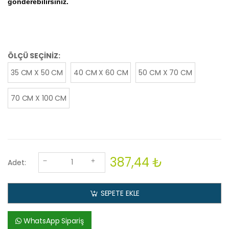
gönderebilirsiniz.
ÖLÇÜ SEÇİNİZ:
35 CM X 50 CM
40 CM X 60 CM
50 CM X 70 CM
70 CM X 100 CM
387,44 ₺
Adet:
SEPETE EKLE
WhatsApp Sipariş