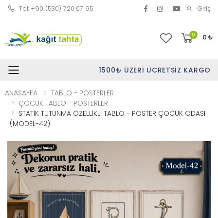
Tel: +90 (530) 720 07 95
Giriş
0
0
₺
1500₺ ÜZERI ÜCRETSIZ KARGO
Toggle mobile menu
ANASAYFA
TABLO - POSTERLER
ÇOCUK TABLO - POSTERLER
STATİK TUTUNMA ÖZELLİKLİ TABLO - POSTER ÇOCUK ODASI
(MODEL-42)