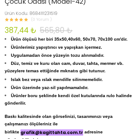
Çocuk Odası (Model-42)
Ürün Kodu: 8684111231519
(0 Yorum )
387,44 ₺
565,80 ₺
Ürün ölçüsü her biri 35x50,40x60, 50x70, 70x100 cm'dir.
Ürünlerimiz yapıştırıcı ve yapışkan içermez.
Uygulamadan önce yüzeyin tozu alınmalıdır.
Düz, temiz ve kuru olan cam, duvar, tahta, mermer vb.
yüzeylere temas ettiğinde mıknatıs gibi tutunur.
Islak bez veya ıslak mendille silinmemelidir.
Ürün üzerinde yaz-sil yapılmamalıdır.
Ürünler boru şeklinde kendi özel kutularında rulo halinde
gönderilir.
Baskı kalitesinde olan görselinizi, tasarımınızı veya
çalışmanızı ölçüleriniz ile
birlikte
grafik@kagittahta.com.tr
adresine