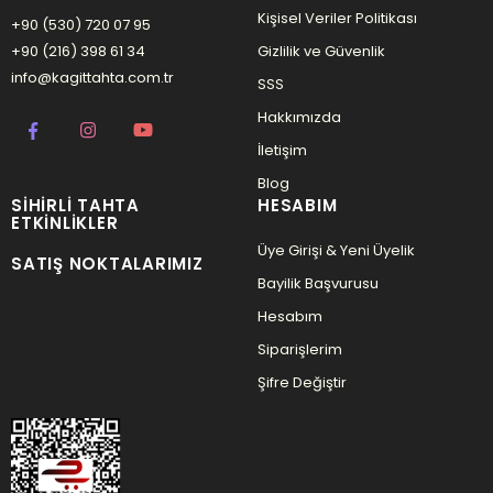
Kişisel Veriler Politikası
+90 (530) 720 07 95
+90 (216) 398 61 34
Gizlilik ve Güvenlik
info@kagittahta.com.tr
SSS
Hakkımızda
İletişim
Blog
SIHIRLI TAHTA
HESABIM
ETKINLIKLER
Üye Girişi & Yeni Üyelik
SATIŞ NOKTALARIMIZ
Bayilik Başvurusu
Hesabım
Siparişlerim
Şifre Değiştir