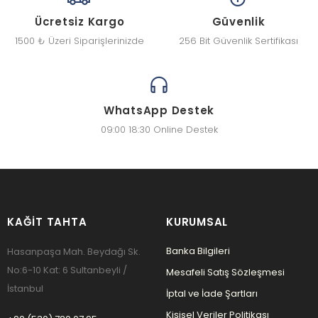
Ücretsiz Kargo
Güvenlik
1500 ₺ Üzeri Siparişlerinizde
256 Bit Güvenlik Sertifikası
WhatsApp Destek
09:00 18:30 Online Destek
KAĞIT TAHTA
KURUMSAL
Banka Bilgileri
Hasanpaşa Mah. Beydağı Sk.
No:6-10 Kat: 6 Sultanbeyli /
Mesafeli Satış Sözleşmesi
İstanbul
İptal ve İade Şartları
Kişisel Veriler Politikası