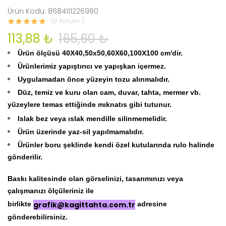
Ürün Kodu: 8684111226980
(0 Yorum )
113,88 ₺
165,60 ₺
Ürün ölçüsü 40X40,50x50,60X60,100X100 cm'dir.
Ürünlerimiz yapıştırıcı ve yapışkan içermez.
Uygulamadan önce yüzeyin tozu alınmalıdır.
Düz, temiz ve kuru olan cam, duvar, tahta, mermer vb.
yüzeylere temas ettiğinde mıknatıs gibi tutunur.
Islak bez veya ıslak mendille silinmemelidir.
Ürün üzerinde yaz-sil yapılmamalıdır.
Ürünler boru şeklinde kendi özel kutularında rulo halinde
gönderilir.
Baskı kalitesinde olan görselinizi, tasarımınızı veya
çalışmanızı ölçüleriniz ile
birlikte
grafik@kagittahta.com.tr
adresine
gönderebilirsiniz.