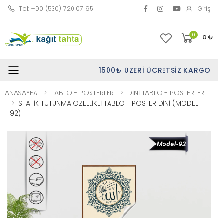
Tel: +90 (530) 720 07 95
Giriş
0
0
₺
1500₺ ÜZERI ÜCRETSIZ KARGO
Toggle mobile menu
ANASAYFA
TABLO - POSTERLER
DİNİ TABLO - POSTERLER
STATİK TUTUNMA ÖZELLİKLİ TABLO - POSTER DİNİ (MODEL-
92)