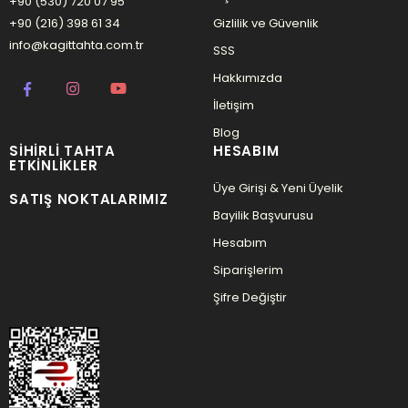
+90 (530) 720 07 95
+90 (216) 398 61 34
Gizlilik ve Güvenlik
info@kagittahta.com.tr
SSS
Hakkımızda
İletişim
Blog
SIHIRLI TAHTA
HESABIM
ETKINLIKLER
Üye Girişi & Yeni Üyelik
SATIŞ NOKTALARIMIZ
Bayilik Başvurusu
Hesabım
Siparişlerim
Şifre Değiştir