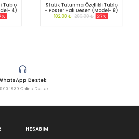
i Tablo
Statik Tutunma Özellikli Tablo
odel- 4)
- Poster Halı Desen (Model- 8)
182,88 ₺
289,80 ₺
7%
37%
WhatsApp Destek
9:00 18:30 Online Destek
R
HESABIM