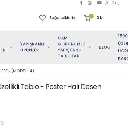
Giriş
0
Beğendiklerim
0
₺
150
CAM
ÜZER
YAPIŞKANLI
GÖRÜNÜMLÜ
BLOG
ERİ
ÜRÜNLER
YAPIŞKANLI
ÜCR
TABLOLAR
KAR
 DESEN (MODEL- 4)
ellikli Tablo - Poster Halı Desen
 ₺