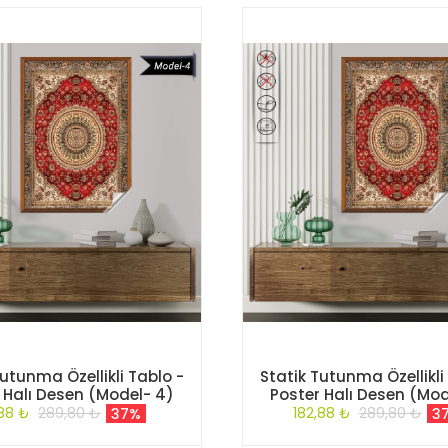
Tutunma Özellikli Tablo -
Statik Tutunma Özellikli
 Halı Desen (Model- 4)
Poster Halı Desen (Mod
,88 ₺
289,80 ₺
182,88 ₺
289,80 ₺
37%
3