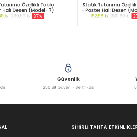
Tutunma Özellikli Tablo
Statik Tutunma Özellikl
r Halı Desen (Model- 7)
- Poster Halı Desen (M
88 ₺
289,80 ₺
182,88 ₺
289,80 ₺
37%
3
Güvenlik
zde
256 Bit Güvenlik Sertifikası
0
SAL
SIHIRLI TAHTA ETKINLIKLE