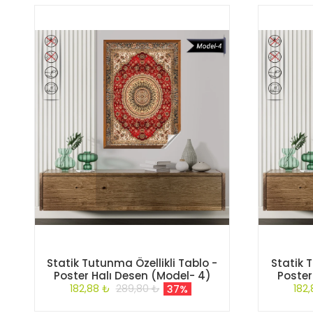
Statik Tutunma Özellikli Tablo -
Statik 
Poster Halı Desen (Model- 4)
Poster
182,88 ₺
289,80 ₺
182
37%