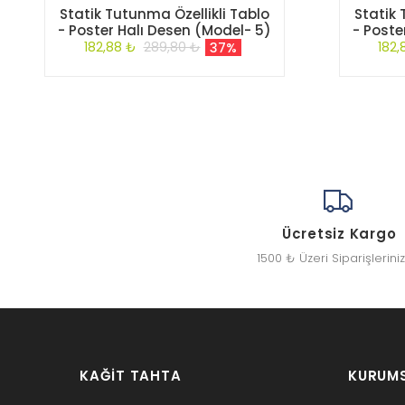
Statik Tutunma Özellikli Tablo
Statik 
- Poster Halı Desen (Model- 5)
- Poste
182,88 ₺
289,80 ₺
182,
37%
Ücretsiz Kargo
1500 ₺ Üzeri Siparişlerini
KAĞIT TAHTA
KURUM