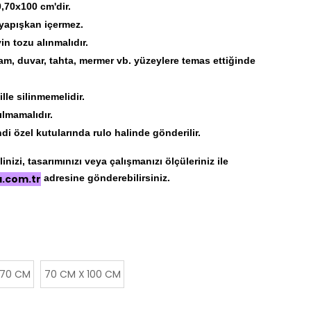
0,70x100 cm'dir.
 yapışkan içermez.
 tozu alınmalıdır.
am, duvar, tahta, mermer vb. yüzeylere temas ettiğinde
lle silinmemelidir.
ılmamalıdır.
di özel kutularında rulo halinde gönderilir.
nizi, tasarımınızı veya çalışmanızı ölçüleriniz ile
a.com.tr
adresine gönderebilirsiniz.
 70 CM
70 CM X 100 CM