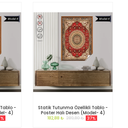
 Tablo -
Statik Tutunma Özellikli Tablo -
el- 4)
Poster Halı Desen (Model- 4)
182,88 ₺
289,80 ₺
7%
37%