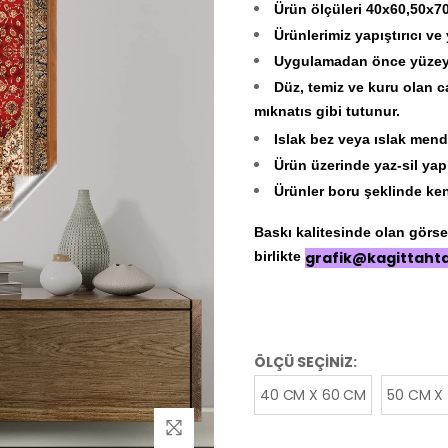
Ürün ölçüleri 40x60,50x7
Ürünlerimiz yapıştırıcı ve
Uygulamadan önce yüzeyin
Düz, temiz ve kuru olan c
mıknatıs gibi tutunur.
Islak bez veya ıslak mendi
Ürün üzerinde yaz-sil yap
Ürünler boru şeklinde ken
Baskı kalitesinde olan görseli
birlikte
grafik@kagittaht
ÖLÇÜ SEÇİNİZ:
40 CM X 60 CM
50 CM X