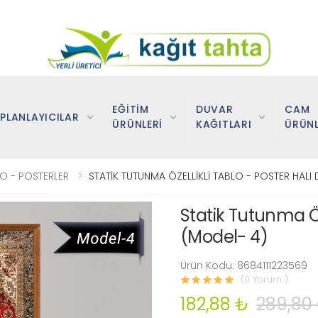
EĞİTİM
DUVAR
CAM
PLANLAYICILAR
ÜRÜNLERİ
KAĞITLARI
ÜRÜNL
LO - POSTERLER
STATİK TUTUNMA ÖZELLİKLİ TABLO - POSTER HALI
Statik Tutunma Öz
(Model- 4)
Ürün Kodu: 8684111223569
(0 Yorum )
182,88 ₺
289,80