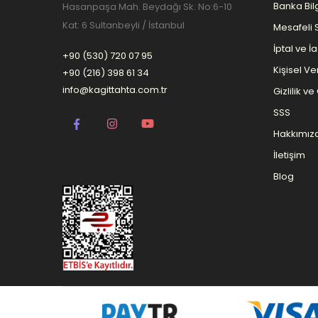
Banka Bilg
Hasanpaşa Mah. Beydağı Sk. No:6-10
Kat: 6 Sultanbeyli / İstanbul
Mesafeli 
İptal ve İ
+90 (530) 720 07 95
Kişisel Ver
+90 (216) 398 61 34
info@kagittahta.com.tr
Gizlilik v
SSS
Hakkımız
İletişim
Blog