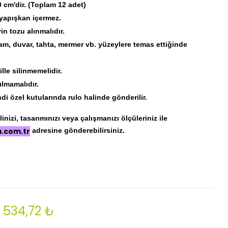
 cm'dir. (Toplam 12 adet)
 yapışkan içermez.
 tozu alınmalıdır.
am, duvar, tahta, mermer vb. yüzeylere temas ettiğinde
lle silinmemelidir.
ılmamalıdır.
di özel kutularında rulo halinde gönderilir.
nizi, tasarımınızı veya çalışmanızı ölçüleriniz ile
a.com.tr
adresine gönderebilirsiniz.
534,72 ₺