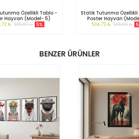
Tutunma Özellikli Tablo -
Statik Tutunma Özellikli
er Hayvan (Model- 5)
Poster Hayvan (Mode
,72 ₺
565,80 ₺
534,72 ₺
565,80 ₺
5%
BENZER ÜRÜNLER