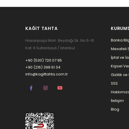
KAĞIT TAHTA
KURUM
Banka Bilg
Hasanpaşa Mah. Beydağı Sk. No:6-10
Kat: 6 Sultanbeyli / İstanbul
Mesafeli 
İptal ve İ
+90 (530) 720 07 95
Kişisel Ver
+90 (216) 398 61 34
info@kagittahta.com.tr
Gizlilik v
SSS
Hakkımız
İletişim
Blog