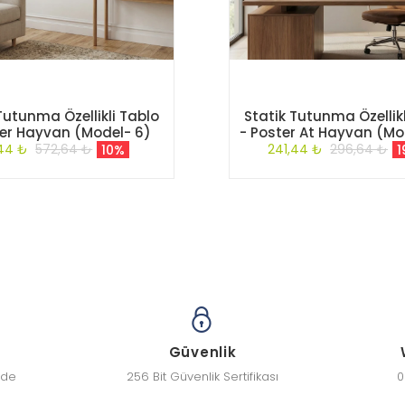
Tutunma Özellikli Tablo
Statik Tutunma Özellikl
ter Hayvan (Model- 6)
- Poster At Hayvan (Mo
,44 ₺
572,64 ₺
241,44 ₺
296,64 ₺
10%
1
Güvenlik
zde
256 Bit Güvenlik Sertifikası
0