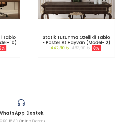
i Tablo
Statik Tutunma Özellikli Tablo
del- 10)
- Poster At Hayvan (Model- 2)
442,80 ₺
483,00 ₺
9%
8%
WhatsApp Destek
9:00 18:30 Online Destek