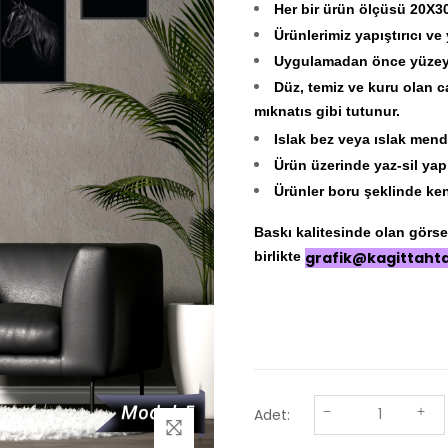
Her bir ürün ölçüsü 20X30
Ürünlerimiz yapıştırıcı ve
Uygulamadan önce yüzeyin
Düz, temiz ve kuru olan c
mıknatıs gibi tutunur.
Islak bez veya ıslak mendi
Ürün üzerinde yaz-sil yap
Ürünler boru şeklinde ken
Baskı kalitesinde olan görseli
birlikte
grafik@kagittaht
Adet: