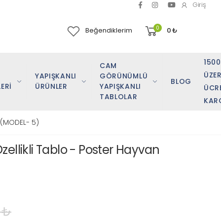
Giriş
0
Beğendiklerim
0
₺
150
CAM
ÜZER
YAPIŞKANLI
GÖRÜNÜMLÜ
BLOG
ERİ
ÜRÜNLER
YAPIŞKANLI
ÜCR
TABLOLAR
KAR
 (MODEL- 5)
ellikli Tablo - Poster Hayvan
 ₺