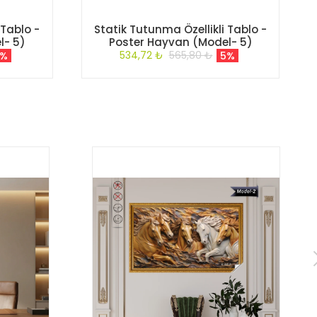
 Tablo -
Statik Tutunma Özellikli Tablo -
l- 5)
Poster Hayvan (Model- 5)
534,72 ₺
565,80 ₺
5%
5%