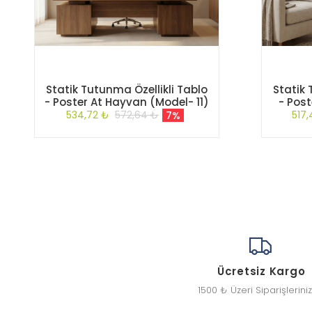
Statik Tutunma Özellikli Tablo
Statik 
- Poster At Hayvan (Model- 11)
- Pos
534,72 ₺
572,64 ₺
517
7%
Ücretsiz Kargo
1500 ₺ Üzeri Siparişlerini