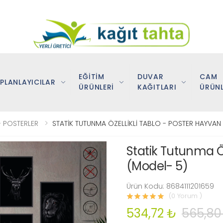
EĞİTİM
DUVAR
CAM
PLANLAYICILAR
ÜRÜNLERİ
KAĞITLARI
ÜRÜNL
 POSTERLER
STATİK TUTUNMA ÖZELLİKLİ TABLO - POSTER HAYVAN
Statik Tutunma Öz
(Model- 5)
Ürün Kodu: 8684111201659
(0 Yorum )
534,72 ₺
565,80