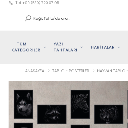
Tel: +90 (530) 720 07 95
Search
TÜM
YAZI
HARİTALAR
KATEGORİLER
TAHTALARI
ANASAYFA
TABLO - POSTERLER
HAYVAN TABLO -