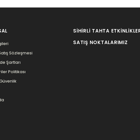
SAL
SIHIRLI TAHTA ETKINLIKLE
SATIŞ NOKTALARIMIZ
ileri
Satış Sözleşmesi
ade Şartları
iler Politikası
e Güvenlik
da