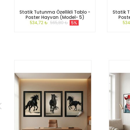
Statik Tutunma Özellikli Tablo -
Statik 
Poster Hayvan (Model- 5)
Post
534,72 ₺
565,80 ₺
534
5%