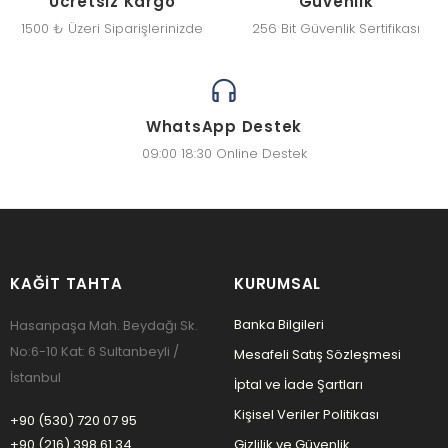
Ücretsiz Kargo
Güvenlik
1500 ₺ Üzeri Siparişlerinizde
256 Bit Güvenlik Sertifikası
WhatsApp Destek
09:00 18:30 Online Destek
KAĞIT TAHTA
KURUMSAL
Banka Bilgileri
Hasanpaşa Mah. Beydağı Sk.
No:6-10 Kat: 6 Sultanbeyli /
Mesafeli Satış Sözleşmesi
İstanbul
İptal ve İade Şartları
Kişisel Veriler Politikası
+90 (530) 720 07 95
+90 (216) 398 61 34
Gizlilik ve Güvenlik