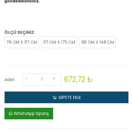
gönderebilirsiniz.
ÖLÇÜ SEÇİNİZ:
78 CM X 117 CM
117 CM X 175 CM
98 CM X 148 CM
672,72 ₺
Adet:
SEPETE EKLE
WhatsApp Sipariş