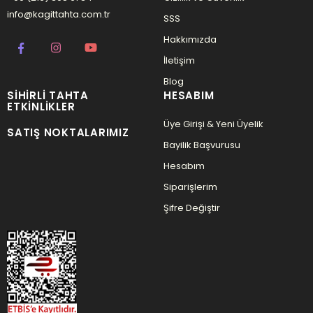
info@kagittahta.com.tr
SSS
Hakkımızda
İletişim
Blog
SIHIRLI TAHTA
HESABIM
ETKINLIKLER
Üye Girişi & Yeni Üyelik
SATIŞ NOKTALARIMIZ
Bayilik Başvurusu
Hesabım
Siparişlerim
Şifre Değiştir