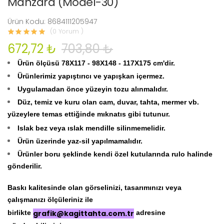
Manzara (Model-30)
Ürün Kodu: 8684111205947
(0 Yorum )
672,72 ₺
703,80 ₺
Ürün ölçüsü
78X117 - 98X148 - 117X175 cm'dir.
Ürünlerimiz yapıştırıcı ve yapışkan içermez.
Uygulamadan önce yüzeyin tozu alınmalıdır.
Düz, temiz ve kuru olan cam, duvar, tahta, mermer vb.
yüzeylere temas ettiğinde mıknatıs gibi tutunur.
Islak bez veya ıslak mendille silinmemelidir.
Ürün üzerinde yaz-sil yapılmamalıdır.
Ürünler boru şeklinde kendi özel kutularında rulo halinde
gönderilir.
Baskı kalitesinde olan görselinizi, tasarımınızı veya
çalışmanızı ölçüleriniz ile
birlikte
grafik@kagittahta.com.tr
adresine