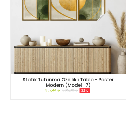
Statik Tutunma Özellikli Tablo - Poster
Modern (Model- 7)
387,44 ₺
565,80 ₺
32%