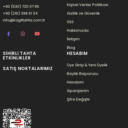
Kişisel Veriler Politikası
+90 (530) 720 07 95
+90 (216) 398 61 34
Gizlilik ve Güvenlik
info@kagittahta.com.tr
SSS
Hakkımızda
İletişim
Blog
SIHIRLI TAHTA
HESABIM
ETKINLIKLER
Üye Girişi & Yeni Üyelik
SATIŞ NOKTALARIMIZ
Bayilik Başvurusu
Hesabım
Siparişlerim
Şifre Değiştir