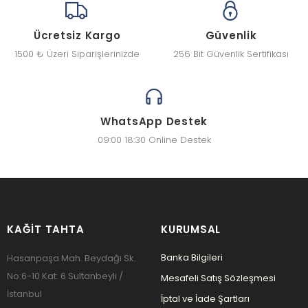
Ücretsiz Kargo
Güvenlik
1500 ₺ Üzeri Siparişlerinizde
256 Bit Güvenlik Sertifikası
WhatsApp Destek
09:00 18:30 Online Destek
KAĞIT TAHTA
KURUMSAL
Banka Bilgileri
Hasanpaşa Mah. Beydağı Sk.
No:6-10 Kat: 6 Sultanbeyli /
Mesafeli Satış Sözleşmesi
İstanbul
İptal ve İade Şartları