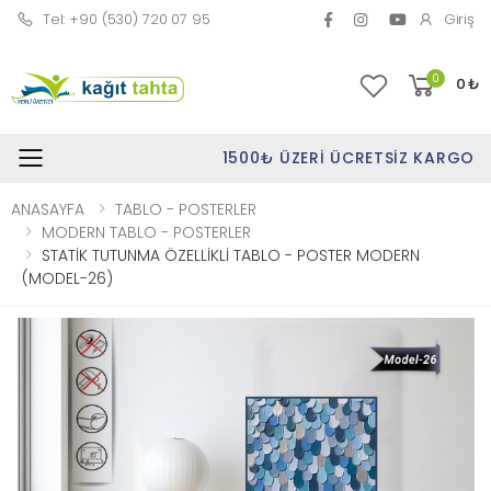
Tel: +90 (530) 720 07 95
Giriş
0
0
₺
1500₺ ÜZERI ÜCRETSIZ KARGO
Toggle mobile menu
ANASAYFA
TABLO - POSTERLER
MODERN TABLO - POSTERLER
STATİK TUTUNMA ÖZELLİKLİ TABLO - POSTER MODERN
(MODEL-26)