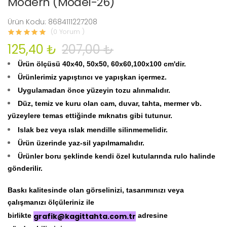
Modern (Model-26)
Ürün Kodu: 8684111227208
(0 Yorum )
125,40 ₺
207,00 ₺
Ürün ölçüsü 40x40, 50x50, 60x60,100x100 cm'dir.
Ürünlerimiz yapıştırıcı ve yapışkan içermez.
Uygulamadan önce yüzeyin tozu alınmalıdır.
Düz, temiz ve kuru olan cam, duvar, tahta, mermer vb.
yüzeylere temas ettiğinde mıknatıs gibi tutunur.
Islak bez veya ıslak mendille silinmemelidir.
Ürün üzerinde yaz-sil yapılmamalıdır.
Ürünler boru şeklinde kendi özel kutularında rulo halinde
gönderilir.
Baskı kalitesinde olan görselinizi, tasarımınızı veya
çalışmanızı ölçüleriniz ile
birlikte
grafik@kagittahta.com.tr
adresine