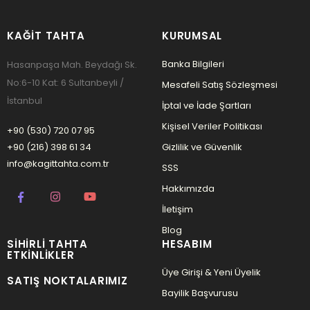
KAĞIT TAHTA
KURUMSAL
Banka Bilgileri
Hasanpaşa Mah. Beydağı Sk.
No:6-10 Kat: 6 Sultanbeyli /
Mesafeli Satış Sözleşmesi
İstanbul
İptal ve İade Şartları
Kişisel Veriler Politikası
+90 (530) 720 07 95
+90 (216) 398 61 34
Gizlilik ve Güvenlik
info@kagittahta.com.tr
SSS
Hakkımızda
İletişim
Blog
SIHIRLI TAHTA
HESABIM
ETKINLIKLER
Üye Girişi & Yeni Üyelik
SATIŞ NOKTALARIMIZ
Bayilik Başvurusu