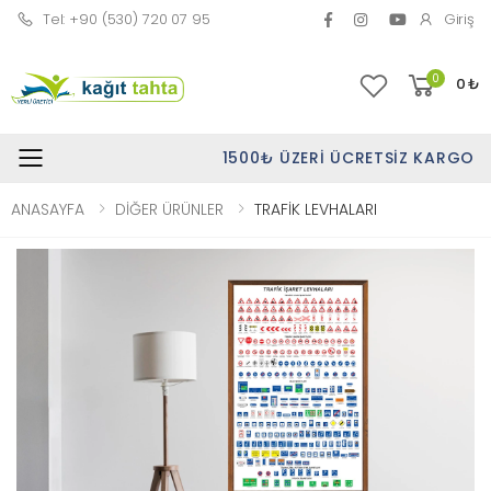
Tel: +90 (530) 720 07 95
Giriş
0
0
₺
1500₺ ÜZERI ÜCRETSIZ KARGO
Toggle mobile menu
ANASAYFA
DİĞER ÜRÜNLER
TRAFİK LEVHALARI