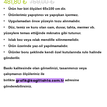
481,80 ₺
759,00 ₺
Ürün her biri ölçüleri 65x100 cm dir.
Ürünlerimiz yapıştırıcı ve yapışkan içermez.
Uygulamadan önce yüzeyin tozu alınmalıdır.
Düz, temiz ve kuru olan cam, duvar, tahta, mermer vb.
yüzeylere temas ettiğinde mıknatıs gibi tutunur.
Islak bez veya ıslak mendille silinmemelidir.
Ürün üzerinde yaz-sil yapılmamalıdır.
Ürünler boru şeklinde kendi özel kutularında rulo halinde
gönderilir.
Baskı kalitesinde olan görselinizi, tasarımınızı veya
çalışmanızı ölçüleriniz ile
birlikte
grafik@kagittahta.com.tr
adresine
gönderebilirsiniz.