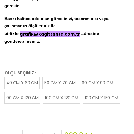
gerekir.
Baskı kalitesinde olan görselinizi, tasarımınızı veya
çalışmanızı ölçüleriniz ile
birlikte
grafik@kagittahta.com.tr
adresine
gönderebilirsiniz.
ÖLÇÜ SEÇİNİZ :
40 CM X 60 CM
50 CM X 70 CM
60 CM X 90 CM
90 CM X 120 CM
100 CM X 120 CM
100 CM X 150 CM