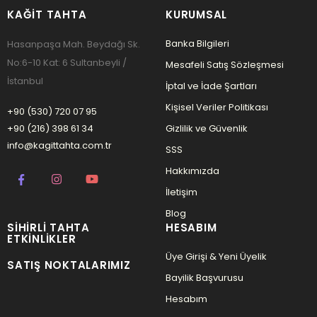
KAĞIT TAHTA
KURUMSAL
Banka Bilgileri
Hasanpaşa Mah. Beydağı Sk.
No:6-10 Kat: 6 Sultanbeyli /
Mesafeli Satış Sözleşmesi
İstanbul
İptal ve İade Şartları
Kişisel Veriler Politikası
+90 (530) 720 07 95
+90 (216) 398 61 34
Gizlilik ve Güvenlik
info@kagittahta.com.tr
SSS
Hakkımızda
İletişim
Blog
SIHIRLI TAHTA
HESABIM
ETKINLIKLER
Üye Girişi & Yeni Üyelik
SATIŞ NOKTALARIMIZ
Bayilik Başvurusu
Hesabım