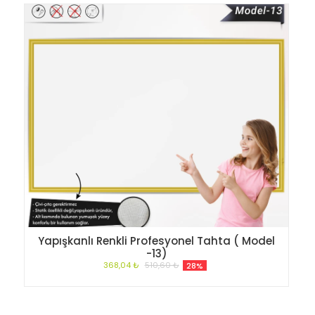
Yapışkanlı Renkli Profesyonel Tahta ( Model
-13)
368,04 ₺
510,60 ₺
28%