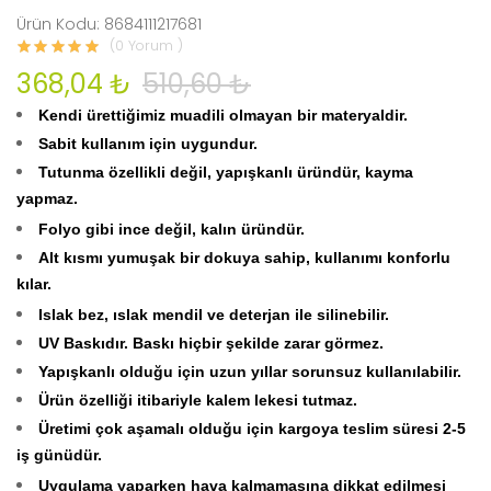
Ürün Kodu: 8684111217681
(0 Yorum )
368,04 ₺
510,60 ₺
Kendi ürettiğimiz muadili olmayan bir materyaldir.
Sabit kullanım için uygundur.
Tutunma özellikli değil, yapışkanlı üründür, kayma
yapmaz.
Folyo gibi ince değil, kalın üründür.
Alt kısmı yumuşak bir dokuya sahip, kullanımı konforlu
kılar.
Islak bez, ıslak mendil ve deterjan ile silinebilir.
UV Baskıdır. Baskı hiçbir şekilde zarar görmez.
Yapışkanlı olduğu için uzun yıllar sorunsuz kullanılabilir.
Ürün özelliği itibariyle kalem lekesi tutmaz.
Üretimi çok aşamalı olduğu için kargoya teslim süresi 2-5
iş günüdür.
Uygulama yaparken hava kalmamasına dikkat edilmesi