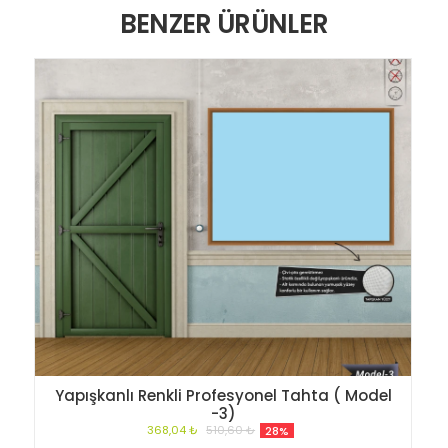
BENZER ÜRÜNLER
Yapışkanlı Renkli Profesyonel Tahta ( Model
-3)
368,04 ₺
510,60 ₺
28%