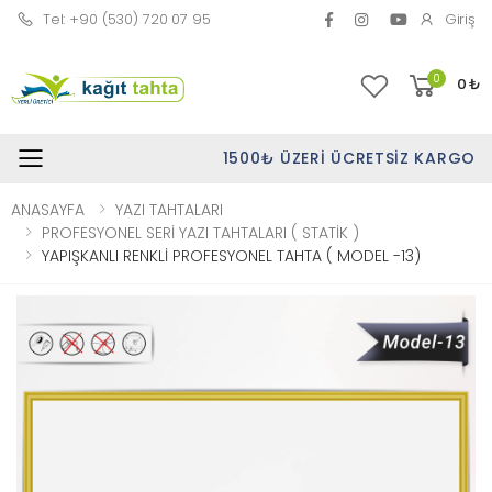
Tel: +90 (530) 720 07 95
Giriş
0
0
₺
1500₺ ÜZERI ÜCRETSIZ KARGO
Toggle mobile menu
ANASAYFA
YAZI TAHTALARI
PROFESYONEL SERİ YAZI TAHTALARI ( STATİK )
YAPIŞKANLI RENKLİ PROFESYONEL TAHTA ( MODEL -13)